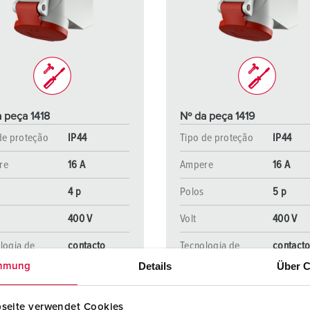
Fichas e tomadas de acordo com normas internacionais
B
Tecnologia de dados/redes
C
Versões especiais
C
Acessórios
T
 peça 1418
Nº da peça 1419
E
de proteção
IP44
Tipo de proteção
IP44
re
16 A
Ampere
16 A
4 p
Polos
5 p
400 V
Volt
400 V
logia de
contacto
Tecnologia de
contact
ão
roscado
ligação
roscado
Details
Über C
mmung
seite verwendet Cookies
PARA O PRODUTO
PARA O PRODUTO