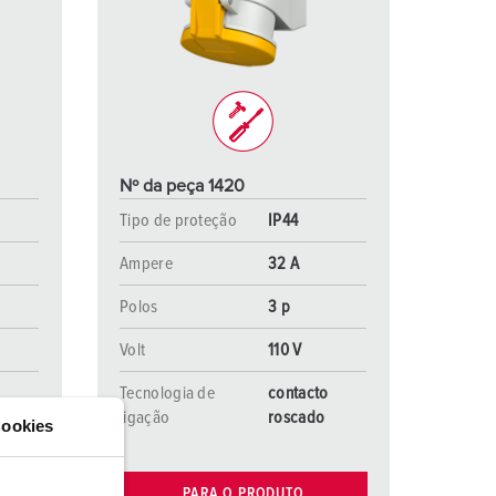
ombeiros e proteção civil
ontentores frigoríficos
ampismo
M para uso militar
Nº da peça 1420
ventos e espetáculos
Tipo de proteção
IP44
Ampere
32 A
Polos
3 p
Volt
110 V
o
Tecnologia de
contacto
ligação
roscado
ookies
PARA O PRODUTO