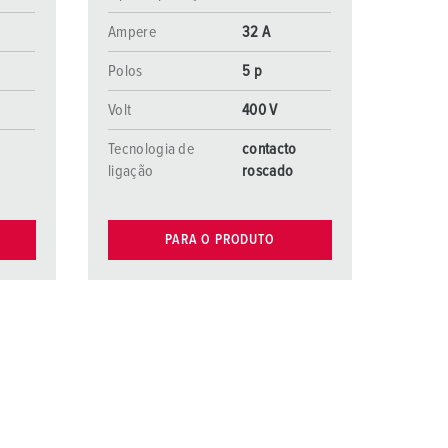
Ampere
32 A
Polos
5 p
Volt
400 V
o
Tecnologia de
contacto
ligação
roscado
PARA O PRODUTO