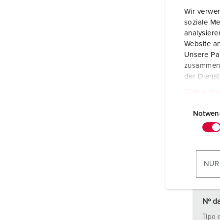
Wir verwen
soziale Me
analysier
Website an
Unsere Par
zusammen, 
der Diens
Datenschu
E
i
Notwen
n
w
i
l
NUR
l
i
g
Nº da
u
Tipo 
n