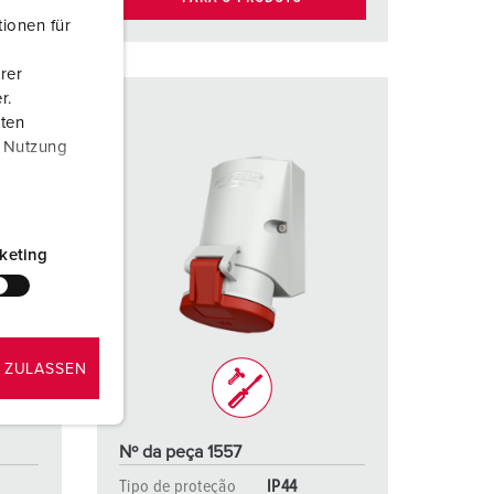
ionen für
rer
r.
aten
r Nutzung
keting
 ZULASSEN
Nº da peça 1557
Tipo de proteção
IP44