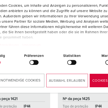
den Cookies, um Inhalte und Anzeigen zu personalisieren, Funkt
dien anbieten zu können und die Zugriffe auf unsere Website zu
en. Außerdem geben wir Informationen zu Ihrer Verwendung unse
 unsere Partner für soziale Medien, Werbung und Analysen weite
tner führen diese Informationen möglicherweise mit weiteren D
die Sie ihnen bereitgestellt haben oder die sie im Rahmen Ihre
te gesammelt haben.
tzerklärung
Impressum
dig
Präferenzen
Statistiken
Mar
 NOTWENDIGE COOKIES
AUSWAHL ERLAUBEN
COOKIES
 peça 1421
Nº da peça 1425
de proteção
IP44
Tipo de proteção
IP44