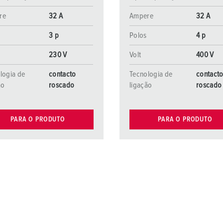
re
32 A
Ampere
32 A
3 p
Polos
4 p
230 V
Volt
400 V
logia de
contacto
Tecnologia de
contact
ão
roscado
ligação
roscado
PARA O PRODUTO
PARA O PRODUTO