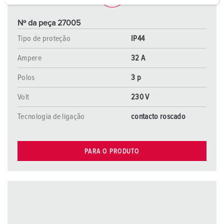
a
h
Nº da peça 27005
l
Tipo de proteção
IP44
Ampere
32 A
Polos
3 p
Volt
230 V
Tecnologia de ligação
contacto roscado
PARA O PRODUTO