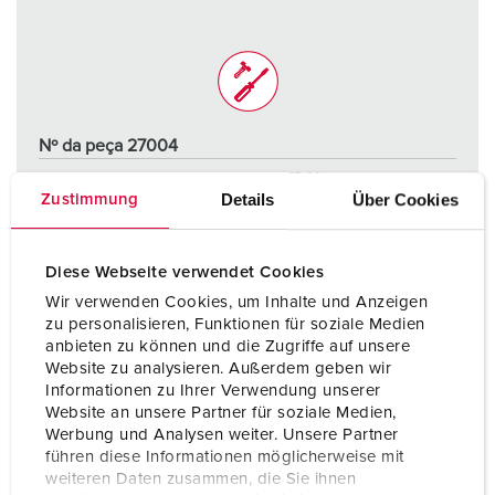
Nº da peça 27004
Tipo de proteção
IP44
Details
Über Cookies
Zustimmung
Ampere
16 A
Polos
5 p
Diese Webseite verwendet Cookies
Wir verwenden Cookies, um Inhalte und Anzeigen
Volt
400 V
zu personalisieren, Funktionen für soziale Medien
anbieten zu können und die Zugriffe auf unsere
Tecnologia de ligação
contacto roscado
Website zu analysieren. Außerdem geben wir
Informationen zu Ihrer Verwendung unserer
Website an unsere Partner für soziale Medien,
PARA O PRODUTO
Werbung und Analysen weiter. Unsere Partner
führen diese Informationen möglicherweise mit
weiteren Daten zusammen, die Sie ihnen