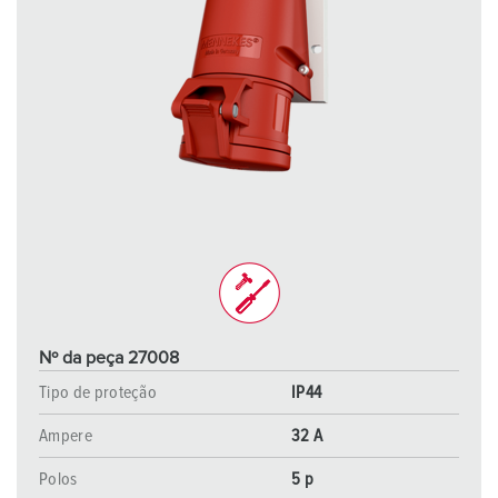
Nº da peça 27008
Tipo de proteção
IP44
Ampere
32 A
Polos
5 p