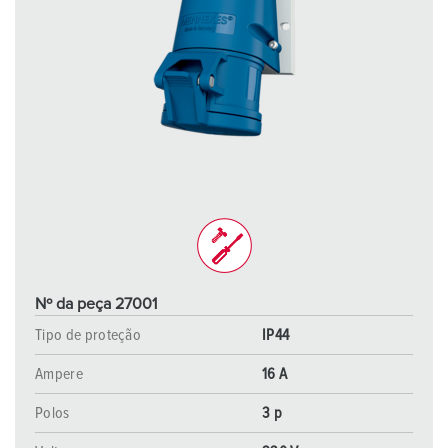
Nº da peça 27001
Tipo de proteção
IP44
Ampere
16 A
Polos
3 p