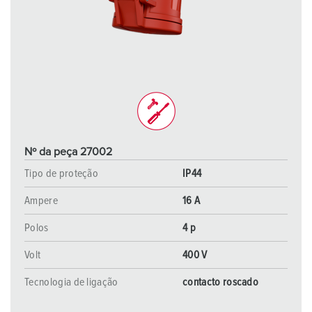
Nº da peça 27002
Tipo de proteção
IP44
Ampere
16 A
Polos
4 p
Volt
400 V
Tecnologia de ligação
contacto roscado