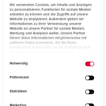
Wir verwenden Cookies, um Inhalte und Anzeigen
zu personalisieren, Funktionen für soziale Medien
anbieten zu können und die Zugriffe auf unsere
Website zu analysieren. Außerdem geben wir
Informationen zu Ihrer Verwendung unserer
Website an unsere Partner für soziale Medien,
Werbung und Analysen weiter. Unsere Partner
führen diese Informationen möglicherweise mit
weiteren Daten zusammen, die Sie ihnen
bereitgestellt haben oder die sie im Rahmen Ihrer
Nutzung der Dienste gesammelt haben.
E
Datenschutzerklärung
Impressum
Notwendig
i
n
Nº da peça 920011
w
Präferenzen
Material do invólucro
Plástico
i
l
Tipo de proteção
IP44
Statistiken
l
CEE 32 A, 5 p, 400 V
1
i
g
Marketing