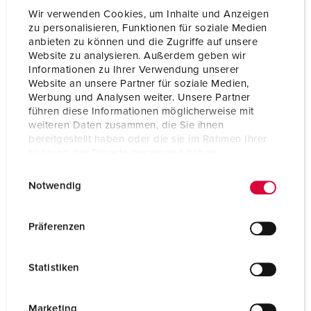
Wir verwenden Cookies, um Inhalte und Anzeigen
zu personalisieren, Funktionen für soziale Medien
anbieten zu können und die Zugriffe auf unsere
Website zu analysieren. Außerdem geben wir
Informationen zu Ihrer Verwendung unserer
Website an unsere Partner für soziale Medien,
Werbung und Analysen weiter. Unsere Partner
führen diese Informationen möglicherweise mit
weiteren Daten zusammen, die Sie ihnen
bereitgestellt haben oder die sie im Rahmen Ihrer
Nutzung der Dienste gesammelt haben.
E
Datenschutzerklärung
Impressum
Notwendig
i
n
Nº da peça 7401729
w
Präferenzen
Material do invólucro
borracha maciça
i
l
Tipo de proteção
IP44
Statistiken
l
CEE 16 A, 5 p, 400 V
1
i
g
Marketing