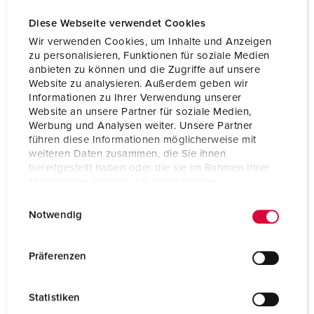
Diese Webseite verwendet Cookies
Wir verwenden Cookies, um Inhalte und Anzeigen
zu personalisieren, Funktionen für soziale Medien
anbieten zu können und die Zugriffe auf unsere
Website zu analysieren. Außerdem geben wir
Informationen zu Ihrer Verwendung unserer
Website an unsere Partner für soziale Medien,
Werbung und Analysen weiter. Unsere Partner
führen diese Informationen möglicherweise mit
weiteren Daten zusammen, die Sie ihnen
bereitgestellt haben oder die sie im Rahmen Ihrer
Nutzung der Dienste gesammelt haben.
E
Datenschutzerklärung
Impressum
Nº da peça 950013
Notwendig
i
Material do invólucro
Plástico
n
w
Präferenzen
Tipo de proteção
IP44
i
l
CEE 16 A, 5 p, 400 V
1
Statistiken
l