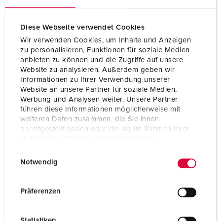
Diese Webseite verwendet Cookies
Wir verwenden Cookies, um Inhalte und Anzeigen
zu personalisieren, Funktionen für soziale Medien
anbieten zu können und die Zugriffe auf unsere
Website zu analysieren. Außerdem geben wir
Informationen zu Ihrer Verwendung unserer
Website an unsere Partner für soziale Medien,
Werbung und Analysen weiter. Unsere Partner
führen diese Informationen möglicherweise mit
weiteren Daten zusammen, die Sie ihnen
bereitgestellt haben oder die sie im Rahmen Ihrer
Nutzung der Dienste gesammelt haben.
Nº da peça 940018
E
Datenschutzerklärung
Impressum
Notwendig
Material do invólucro
Plástico
i
n
Tipo de proteção
IP44
w
Präferenzen
i
CEE 16 A, 5 p, 400 V
1
l
Statistiken