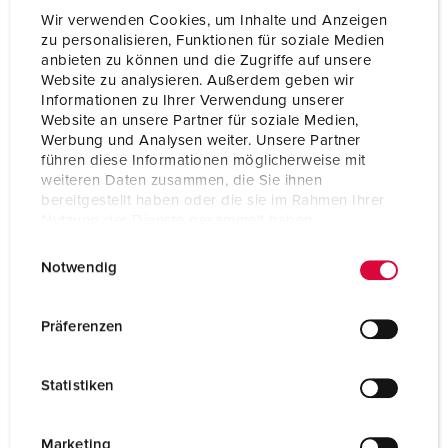
Wir verwenden Cookies, um Inhalte und Anzeigen
zu personalisieren, Funktionen für soziale Medien
anbieten zu können und die Zugriffe auf unsere
Website zu analysieren. Außerdem geben wir
Informationen zu Ihrer Verwendung unserer
Website an unsere Partner für soziale Medien,
Werbung und Analysen weiter. Unsere Partner
führen diese Informationen möglicherweise mit
weiteren Daten zusammen, die Sie ihnen
bereitgestellt haben oder die sie im Rahmen Ihrer
Nutzung der Dienste gesammelt haben.
E
Datenschutzerklärung
Impressum
Notwendig
i
n
Nº da peça 940002
w
Präferenzen
Material do invólucro
Plástico
i
l
Tipo de proteção
IP44
Statistiken
l
CEE 16 A, 5 p, 400 V
2
i
g
Marketing