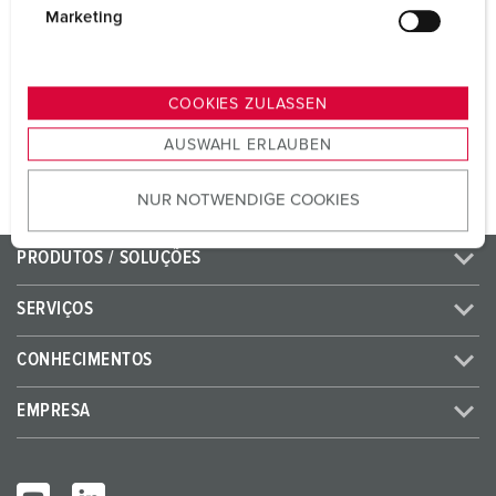
CEE 32 A, 5 p, 400 V
1
g
Marketing
u
SCHUKO®
2
n
g
COOKIES ZULASSEN
s
PARA O PRODUTO
AUSWAHL ERLAUBEN
a
u
NUR NOTWENDIGE COOKIES
s
w
a
PRODUTOS / SOLUÇÕES
h
l
SERVIÇOS
CONHECIMENTOS
EMPRESA