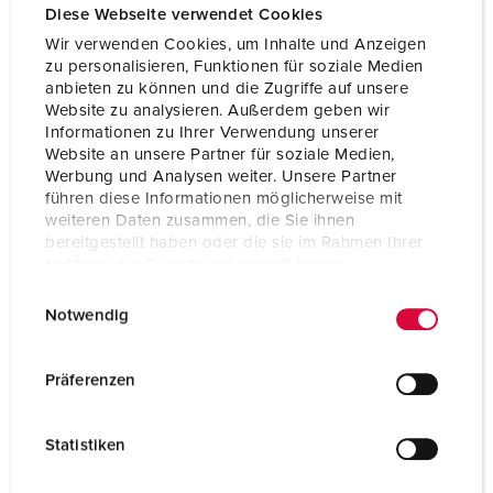
Diese Webseite verwendet Cookies
Wir verwenden Cookies, um Inhalte und Anzeigen
zu personalisieren, Funktionen für soziale Medien
anbieten zu können und die Zugriffe auf unsere
Website zu analysieren. Außerdem geben wir
Informationen zu Ihrer Verwendung unserer
Website an unsere Partner für soziale Medien,
Werbung und Analysen weiter. Unsere Partner
führen diese Informationen möglicherweise mit
weiteren Daten zusammen, die Sie ihnen
bereitgestellt haben oder die sie im Rahmen Ihrer
Nutzung der Dienste gesammelt haben.
E
Datenschutzerklärung
Impressum
Notwendig
i
Nº da peça 920025
n
Material do invólucro
Plástico
w
Präferenzen
i
Tipo de proteção
IP44
l
Statistiken
CEE 16 A, 5 p, 400 V
1
l
i