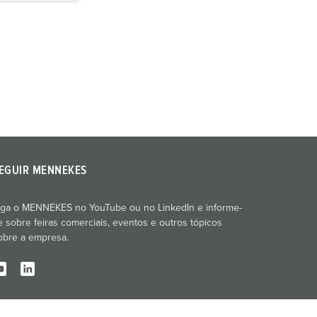
EGUIR MENNEKES
iga o MENNEKES no YouTube ou no LinkedIn e informe-
e sobre feiras comerciais, eventos e outros tópicos
obre a empresa.