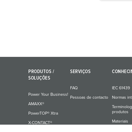
g
u
n
g
s
a
u
s
w
a
PRODUTOS /
SERVIÇOS
CONHECI
h
SOLUÇÕES
l
FAQ
IEC 61439
Power Your Business!
Pessoas de contacto
Normas int
AMAXX®
Terminolog
produtos
PowerTOP® Xtra
Materiais
X-CONTACT®
Formação