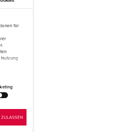
ookies
ombeiros e proteção civil
ontentores frigoríficos
ionen für
ampismo
rer
M para uso militar
r.
aten
ventos e espetáculos
r Nutzung
keting
 ZULASSEN