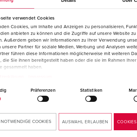
Details
Über C
mmung
Fichas e tomadas de acordo com normas internacionais
B
Tecnologia de dados/redes
C
seite verwendet Cookies
den Cookies, um Inhalte und Anzeigen zu personalisieren, Funkt
Versões especiais
C
dien anbieten zu können und die Zugriffe auf unsere Website zu
en. Außerdem geben wir Informationen zu Ihrer Verwendung unse
Acessórios
T
 unsere Partner für soziale Medien, Werbung und Analysen weite
a peça 910002
tner führen diese Informationen möglicherweise mit weiteren D
E
die Sie ihnen bereitgestellt haben oder die sie im Rahmen Ihre
ial do
Plástico
te gesammelt haben.
ucro
tzerklärung
Impressum
de proteção
IP44
dig
Präferenzen
Statistiken
Mar
KO®
2
PARA O PRODUTO
 NOTWENDIGE COOKIES
AUSWAHL ERLAUBEN
COOKIES