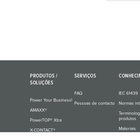
g
u
n
g
s
a
u
s
w
a
PRODUTOS /
SERVIÇOS
CONHECI
h
SOLUÇÕES
l
FAQ
IEC 61439
Power Your Business!
Pessoas de contacto
Normas int
AMAXX®
Terminolog
produtos
PowerTOP® Xtra
Materiais
X-CONTACT®
Formação