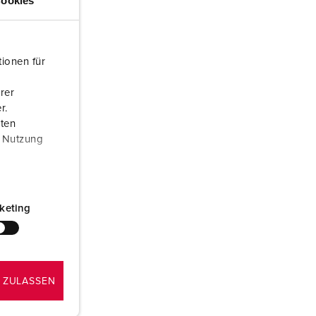
ookies
ombeiros e proteção civil
ontentores frigoríficos
ionen für
ampismo
rer
M para uso militar
r.
aten
ventos e espetáculos
r Nutzung
keting
 ZULASSEN