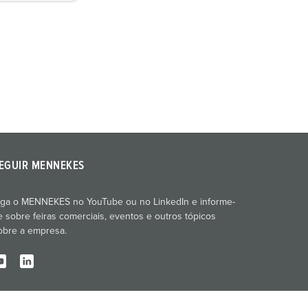
EGUIR MENNEKES
iga o MENNEKES no YouTube ou no LinkedIn e informe-
e sobre feiras comerciais, eventos e outros tópicos
obre a empresa.