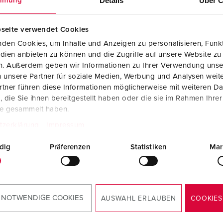
Details
Über C
mmung
Fichas e tomadas de acordo com normas internacionais
B
Tecnologia de dados/redes
C
seite verwendet Cookies
den Cookies, um Inhalte und Anzeigen zu personalisieren, Funkt
Versões especiais
C
dien anbieten zu können und die Zugriffe auf unsere Website zu
en. Außerdem geben wir Informationen zu Ihrer Verwendung unse
Acessórios
T
 unsere Partner für soziale Medien, Werbung und Analysen weite
a peça 910005
tner führen diese Informationen möglicherweise mit weiteren D
E
die Sie ihnen bereitgestellt haben oder die sie im Rahmen Ihre
ial do
Plástico
te gesammelt haben.
ucro
tzerklärung
Impressum
de proteção
IP44
dig
Präferenzen
Statistiken
Mar
KO®
3
PARA O PRODUTO
 NOTWENDIGE COOKIES
AUSWAHL ERLAUBEN
COOKIES