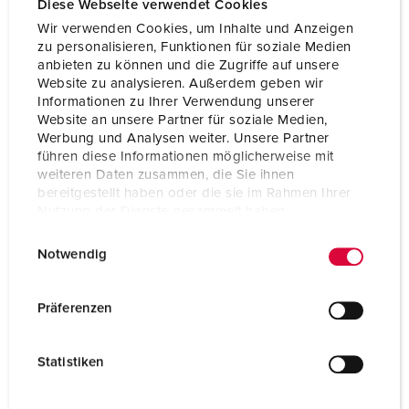
Diese Webseite verwendet Cookies
Wir verwenden Cookies, um Inhalte und Anzeigen
zu personalisieren, Funktionen für soziale Medien
anbieten zu können und die Zugriffe auf unsere
Website zu analysieren. Außerdem geben wir
Informationen zu Ihrer Verwendung unserer
Website an unsere Partner für soziale Medien,
Werbung und Analysen weiter. Unsere Partner
führen diese Informationen möglicherweise mit
weiteren Daten zusammen, die Sie ihnen
bereitgestellt haben oder die sie im Rahmen Ihrer
Nutzung der Dienste gesammelt haben.
E
Datenschutzerklärung
Impressum
Notwendig
i
Nº da peça 94354SI
n
w
Material do invólucro
Plástico
Präferenzen
i
Tipo de proteção
IP20
l
Statistiken
l
SCHUKO®
2
i