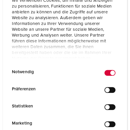
Wir verwenden Cookies, um Inhalte und Anzeigen
zu personalisieren, Funktionen für soziale Medien
anbieten zu können und die Zugriffe auf unsere
Website zu analysieren. Außerdem geben wir
Informationen zu Ihrer Verwendung unserer
Website an unsere Partner für soziale Medien,
Werbung und Analysen weiter. Unsere Partner
führen diese Informationen möglicherweise mit
weiteren Daten zusammen, die Sie ihnen
bereitgestellt haben oder die sie im Rahmen Ihrer
Nutzung der Dienste gesammelt haben.
E
Datenschutzerklärung
Impressum
Notwendig
i
n
w
Nº da peça 92602
Präferenzen
i
Material do invólucro
Plástico
l
Statistiken
Tipo de proteção
IP44
l
i
SCHUKO®
4
g
Marketing
u