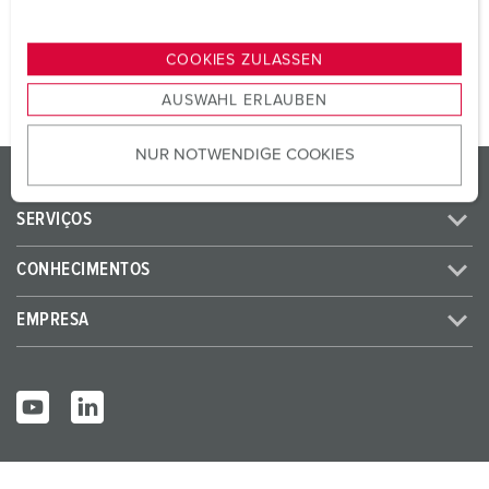
n
PARA O PRODUTO
g
COOKIES ZULASSEN
s
AUSWAHL ERLAUBEN
a
u
NUR NOTWENDIGE COOKIES
s
PRODUTOS / SOLUÇÕES
w
a
SERVIÇOS
h
l
CONHECIMENTOS
EMPRESA