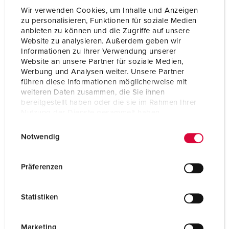
Wir verwenden Cookies, um Inhalte und Anzeigen
zu personalisieren, Funktionen für soziale Medien
anbieten zu können und die Zugriffe auf unsere
Website zu analysieren. Außerdem geben wir
Informationen zu Ihrer Verwendung unserer
Website an unsere Partner für soziale Medien,
Werbung und Analysen weiter. Unsere Partner
führen diese Informationen möglicherweise mit
weiteren Daten zusammen, die Sie ihnen
bereitgestellt haben oder die sie im Rahmen Ihrer
Nutzung der Dienste gesammelt haben.
E
Datenschutzerklärung
Impressum
Notwendig
i
n
Nº da peça 92658
w
Präferenzen
Material do invólucro
Plástico
i
l
Tipo de proteção
IP44
Statistiken
l
CEE 16 A, 5 p, 400 V
1
i
g
Marketing