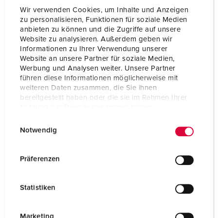
Wir verwenden Cookies, um Inhalte und Anzeigen
zu personalisieren, Funktionen für soziale Medien
anbieten zu können und die Zugriffe auf unsere
Website zu analysieren. Außerdem geben wir
Informationen zu Ihrer Verwendung unserer
Website an unsere Partner für soziale Medien,
Werbung und Analysen weiter. Unsere Partner
führen diese Informationen möglicherweise mit
weiteren Daten zusammen, die Sie ihnen
bereitgestellt haben oder die sie im Rahmen Ihrer
Nutzung der Dienste gesammelt haben.
E
Datenschutzerklärung
Impressum
Notwendig
i
n
Nº da peça 930003
w
Präferenzen
Material do invólucro
Plástico
i
l
Tipo de proteção
IP44
Statistiken
l
CEE 16 A, 5 p, 400 V
2
i
g
Marketing