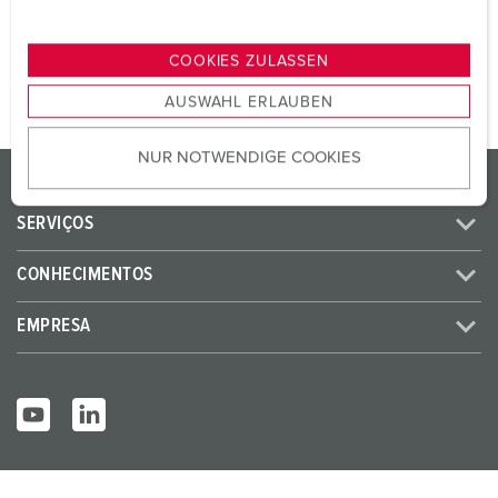
n
PARA O PRODUTO
g
COOKIES ZULASSEN
s
AUSWAHL ERLAUBEN
a
u
NUR NOTWENDIGE COOKIES
s
PRODUTOS / SOLUÇÕES
w
a
SERVIÇOS
h
l
CONHECIMENTOS
EMPRESA