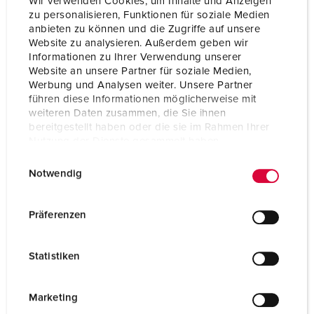
Wir verwenden Cookies, um Inhalte und Anzeigen
zu personalisieren, Funktionen für soziale Medien
anbieten zu können und die Zugriffe auf unsere
Website zu analysieren. Außerdem geben wir
Informationen zu Ihrer Verwendung unserer
Website an unsere Partner für soziale Medien,
Werbung und Analysen weiter. Unsere Partner
führen diese Informationen möglicherweise mit
weiteren Daten zusammen, die Sie ihnen
bereitgestellt haben oder die sie im Rahmen Ihrer
Nutzung der Dienste gesammelt haben.
E
Datenschutzerklärung
Impressum
Notwendig
i
n
w
Nº da peça 910005
Präferenzen
i
Material do invólucro
Plástico
l
Statistiken
Tipo de proteção
IP44
l
i
SCHUKO®
3
g
Marketing
u