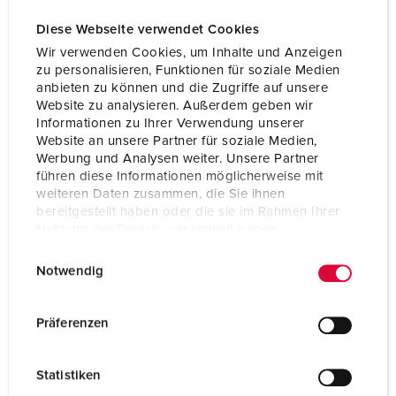
Diese Webseite verwendet Cookies
Wir verwenden Cookies, um Inhalte und Anzeigen
zu personalisieren, Funktionen für soziale Medien
anbieten zu können und die Zugriffe auf unsere
Website zu analysieren. Außerdem geben wir
Informationen zu Ihrer Verwendung unserer
Website an unsere Partner für soziale Medien,
Werbung und Analysen weiter. Unsere Partner
führen diese Informationen möglicherweise mit
weiteren Daten zusammen, die Sie ihnen
bereitgestellt haben oder die sie im Rahmen Ihrer
Nutzung der Dienste gesammelt haben.
E
Datenschutzerklärung
Impressum
Nº da peça 17038
Notwendig
i
Tipo de proteção
IP68
n
w
Präferenzen
Ampere
16 A
i
l
Polos
2 p+PE
Statistiken
l