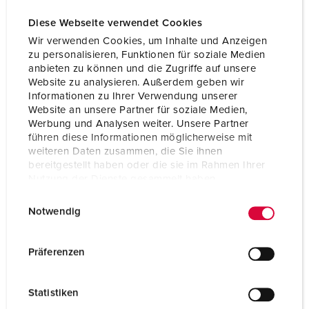
Diese Webseite verwendet Cookies
Wir verwenden Cookies, um Inhalte und Anzeigen
zu personalisieren, Funktionen für soziale Medien
anbieten zu können und die Zugriffe auf unsere
Website zu analysieren. Außerdem geben wir
Informationen zu Ihrer Verwendung unserer
Website an unsere Partner für soziale Medien,
Werbung und Analysen weiter. Unsere Partner
führen diese Informationen möglicherweise mit
weiteren Daten zusammen, die Sie ihnen
bereitgestellt haben oder die sie im Rahmen Ihrer
Nutzung der Dienste gesammelt haben.
E
Datenschutzerklärung
Impressum
Nº da peça 10863
Notwendig
i
Tipo de proteção
IP68
n
w
Präferenzen
Ampere
16 A
i
l
Polos
2 p+PE
Statistiken
l