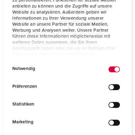
zu personalisieren, Funktionen für soziale Medien
Notícias atuais
anbieten zu können und die Zugriffe auf unsere
Website zu analysieren. Außerdem geben wir
Informationen zu Ihrer Verwendung unserer
Website an unsere Partner für soziale Medien,
Werbung und Analysen weiter. Unsere Partner
führen diese Informationen möglicherweise mit
weiteren Daten zusammen, die Sie ihnen
bereitgestellt haben oder die sie im Rahmen Ihrer
Nutzung der Dienste gesammelt haben.
E
Datenschutzerklärung
Impressum
Notwendig
i
n
w
Präferenzen
i
l
Statistiken
l
NEWS
03/02/2022
i
Statement by MENNEKES on the war in Ukraine
g
Marketing
Christopher Mennekes, Chief Executive Officer of
u
MENNEKES, on the war in Ukraine: