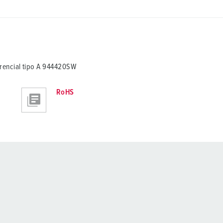
encial tipo A 944420SW
RoHS