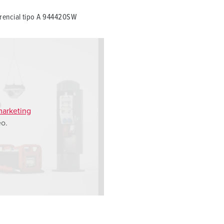
encial tipo A 944420SW
marketing
eo.