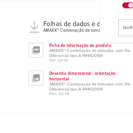
n
w
i
Folhas de dados e downloads
l
NUR
AMAXX® Combinação de tomadas com Dis. Difer
l
i
Ficha de informação do produto
g
AMAXX® Combinação de tomadas com Dis.
u
Diferencial tipo A 944420SW
PDF, 128 KB
n
g
Desenho dimensional - orientação
s
horizontal
a
AMAXX® Combinação de tomadas com Dis.
Diferencial tipo A 944420SW
u
PNG, 102 KB
s
w
a
h
l