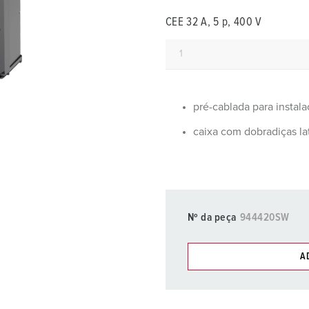
Fichas e tomadas de acordo com normas internacionais
B
CEE 32 A, 5 p, 400 V
Tecnologia de dados/redes
C
Versões especiais
C
Acessórios
T
pré-cablada para instal
E
caixa com dobradiças la
Nº da peça
944420SW
A
Pode gerir os nossos produt
compras/cesta de compras