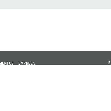
S
MENTOS
EMPRESA
S
Qualidade e
s
responsabilidade
ernacionais
s
Sucursais
ia dos
Carreira
Imprensa