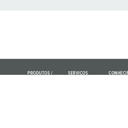
PRODUTOS /
SERVIÇOS
CONHECI
SOLUÇÕES
FAQ
IEC 61439
Power Your Business!
Pessoas de contacto
Normas int
AMAXX®
Terminolog
produtos
PowerTOP® Xtra
Materiais
X-CONTACT®