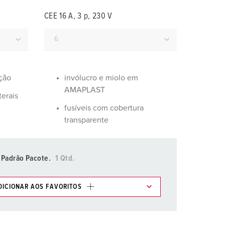
ombeiros e proteção civil
CEE 16 A, 3 p, 230 V
ontentores frigoríficos
ampismo
M para uso militar
ação
invólucro e miolo em
AMAPLAST
ventos e espetáculos
terais
fusíveis com cobertura
transparente
Padrão Pacote.
1 Qtd.
DICIONAR AOS FAVORITOS
os em várias listas na área da lista de
.