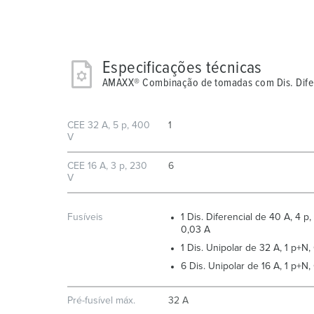
Especificações técnicas
AMAXX® Combinação de tomadas com Dis. Difer
CEE 32 A, 5 p, 400
1
V
CEE 16 A, 3 p, 230
6
V
Fusíveis
1 Dis. Diferencial de 40 A, 4 p,
0,03 A
1 Dis. Unipolar de 32 A, 1 p+N,
6 Dis. Unipolar de 16 A, 1 p+N,
Pré-fusível máx.
32 A