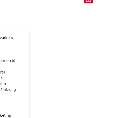
ookies
ionen für
rer
r.
aten
r Nutzung
keting