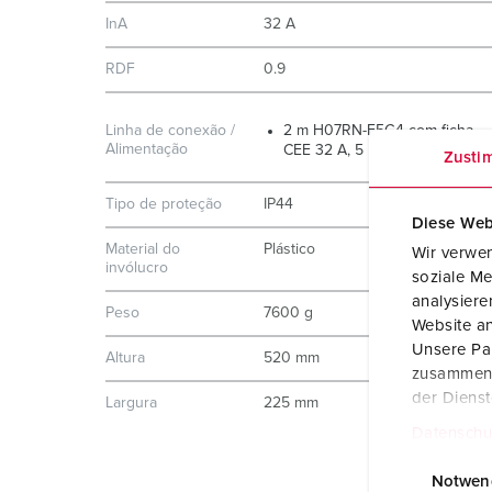
InA
32 A
RDF
0.9
Linha de conexão /
2 m H07RN-F5G4 com ficha
Alimentação
CEE 32 A, 5 p, 400 V
Zusti
Tipo de proteção
IP44
Diese Web
Material do
Plástico
Wir verwen
invólucro
soziale Me
analysier
Peso
7600 g
Website an
Unsere Par
Altura
520 mm
zusammen, 
der Diens
Largura
225 mm
Datenschu
E
i
Notwen