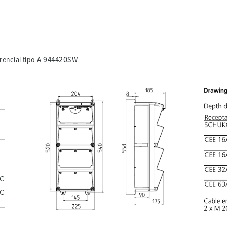
Minha lista
(0)
C
encial tipo A 944420SW
 C
 C