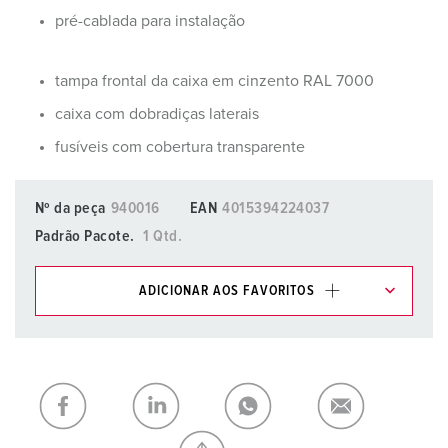
pré-cablada para instalação
tampa frontal da caixa em cinzento RAL 7000
caixa com dobradiças laterais
fusíveis com cobertura transparente
Nº da peça
940016
EAN
4015394224037
Padrão Pacote.
1 Qtd.
ADICIONAR AOS FAVORITOS
Pode gerir os nossos produtos em várias listas na área da
lista de compras/cesta de compras.
Minha lista
(0)
ADICIONAR
CRIAR UMA NOVA LISTA