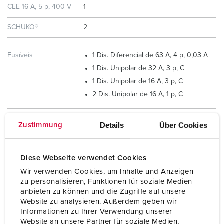
CEE 16 A, 5 p, 400 V
1
SCHUKO®
2
Fusíveis
1 Dis. Diferencial de 63 A, 4 p, 0,03 A
1 Dis. Unipolar de 32 A, 3 p, C
1 Dis. Unipolar de 16 A, 3 p, C
2 Dis. Unipolar de 16 A, 1 p, C
Pré-fusível máx.
100 A
Details
Über Cookies
Zustimmung
InA
47 A
Diese Webseite verwendet Cookies
RDF
0.74
Wir verwenden Cookies, um Inhalte und Anzeigen
zu personalisieren, Funktionen für soziale Medien
Linha de conexão /
Para 2 cabos de até 5 x 25 mm²
anbieten zu können und die Zugriffe auf unsere
Alimentação
Website zu analysieren. Außerdem geben wir
Informationen zu Ihrer Verwendung unserer
Website an unsere Partner für soziale Medien,
Tipo de proteção
IP67