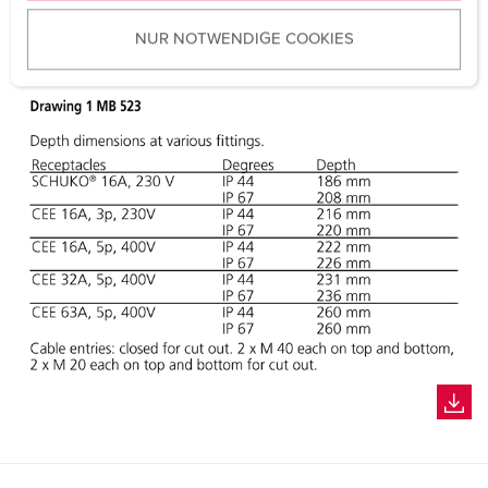
u
NUR NOTWENDIGE COOKIES
s
w
a
h
l