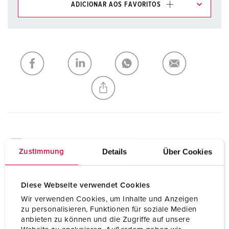
ADICIONAR AOS FAVORITOS
Pode gerir os nossos produtos em várias listas na área da
lista de compras/cesta de compras.
Minha lista
(0)
ADICIONAR
CRIAR UMA NOVA LISTA
Especificações técnicas
Details
Über Cookies
Zustimmung
AMAXX® Combinação de tomadas 938618
CEE 16 A, 3 p, 230 V
2
Diese Webseite verwendet Cookies
Wir verwenden Cookies, um Inhalte und Anzeigen
Fusíveis
2 RCBO 16A 2p C 10kA IFN=
zu personalisieren, Funktionen für soziale Medien
0,03 A
anbieten zu können und die Zugriffe auf unsere