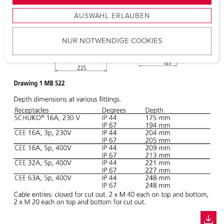
s
AUSWAHL ERLAUBEN
a
u
NUR NOTWENDIGE COOKIES
s
w
a
h
l