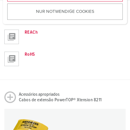
u
NUR NOTWENDIGE COOKIES
s
Directrizes
w
Cabos de extensão PowerTOP® Xtension 8211
a
REACh
h
l
RoHS
Acessórios apropriados
Cabos de extensão PowerTOP® Xtension 8211