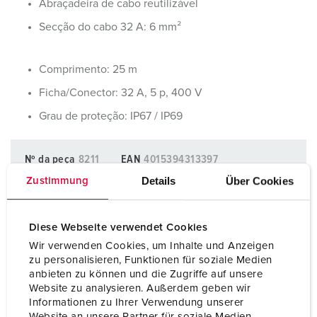
Abraçadeira de cabo reutilizável
Secção do cabo 32 A: 6 mm²
Comprimento: 25 m
Ficha/Conector: 32 A, 5 p, 400 V
Grau de proteção: IP67 / IP69
Nº da peça
8211
EAN
4015394313397
Padrão Pacote.
1 Qtd.
Details
Über Cookies
Zustimmung
ADICIONAR AOS FAVORITOS
Diese Webseite verwendet Cookies
Wir verwenden Cookies, um Inhalte und Anzeigen
Pode gerir os nossos produtos em várias listas na área da
zu personalisieren, Funktionen für soziale Medien
lista de compras/cesta de compras.
anbieten zu können und die Zugriffe auf unsere
Minha lista
(0)
ADICIONAR
Website zu analysieren. Außerdem geben wir
Informationen zu Ihrer Verwendung unserer
Website an unsere Partner für soziale Medien,