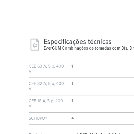
Especificações técnicas
EverGUM Combinações de tomadas com Dis. Dife
CEE 63 A, 5 p, 400
1
V
CEE 32 A, 5 p, 400
1
V
CEE 16 A, 5 p, 400
1
V
SCHUKO®
4