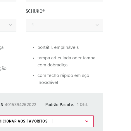
ombeiros e proteção civil
SCHUKO®
ontentores frigoríficos
ampismo
M para uso militar
ça
portátil, empilháveis
ventos e espetáculos
tampa articulada oder tampa
com dobradiça
ação
com fecho rápido em aço
inoxidável
AN
4015394262022
Padrão Pacote.
1 Qtd.
DICIONAR AOS FAVORITOS