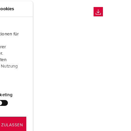
ookies
ionen für
rer
r.
aten
r Nutzung
keting
 ZULASSEN