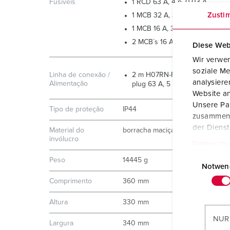
Fusíveis
1 RCD 63 A, 4 p, 0.03 A
Zusti
1 MCB 32 A, 3 p, C
1 MCB 16 A, 3 p, C
2 MCB´s 16 A, 1 p, C
Diese Web
Wir verwen
soziale Me
Linha de conexão /
2 m H07RN-F5G10 with CEE-
analysier
Alimentação
plug 63 A, 5 p, 400 V
Website an
Unsere Par
Tipo de proteção
IP44
zusammen, 
der Diens
Material do
borracha maciça
invólucro
Datenschu
E
Peso
14445 g
i
Notwen
n
Comprimento
360 mm
w
Altura
330 mm
i
l
NUR
Largura
340 mm
l