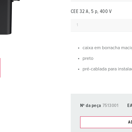
Fichas e tomadas de acordo com normas internacionais
B
CEE 32 A, 5 p, 400 V
Tecnologia de dados/redes
C
Versões especiais
C
Acessórios
T
caixa em borracha maci
E
preto
pré-cablada para instal
Nº da peça
7513001
E
A