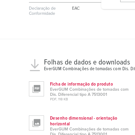
i
Declaração de
EAC
g
Conformidade
u
n
g
s
a
u
Folhas de dados e downloads
s
EverGUM Combinações de tomadas com Dis. Dife
w
a
Ficha de informação do produto
h
EverGUM Combinações de tomadas com
l
Dis. Diferencial tipo A 7513001
PDF, 118 KB
Desenho dimensional - orientação
horizontal
EverGUM Combinações de tomadas com
Dis. Diferencial tipo A 7513001