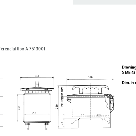
Pode gerir os nossos produt
compras/cesta de compras
Minha lista
(0)
C
rencial tipo A 7513001