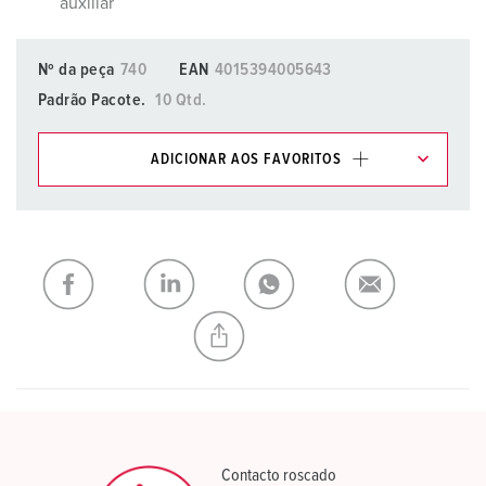
auxiliar
Nº da peça
740
EAN
4015394005643
Padrão Pacote.
10 Qtd.
ADICIONAR AOS FAVORITOS
Pode gerir os nossos produtos em várias listas na área da
lista de compras/cesta de compras.
Minha lista
(0)
ADICIONAR
CRIAR UMA NOVA LISTA
Contacto roscado