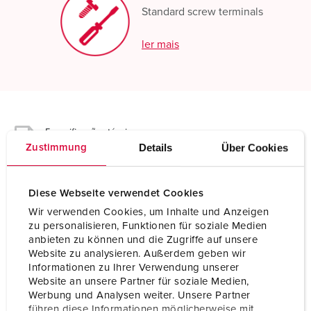
Standard screw terminals
ler mais
Especificações técnicas
Tomada de painel 740
Details
Über Cookies
Zustimmung
Ampere
32 A
Diese Webseite verwendet Cookies
Polos
7 p
Wir verwenden Cookies, um Inhalte und Anzeigen
zu personalisieren, Funktionen für soziale Medien
Volt
400 V
anbieten zu können und die Zugriffe auf unsere
Website zu analysieren. Außerdem geben wir
Posição das horas
6 h
Informationen zu Ihrer Verwendung unserer
Website an unsere Partner für soziale Medien,
Hertz
50-60 Hz
Werbung und Analysen weiter. Unsere Partner
führen diese Informationen möglicherweise mit