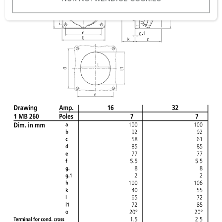
w
a
h
l