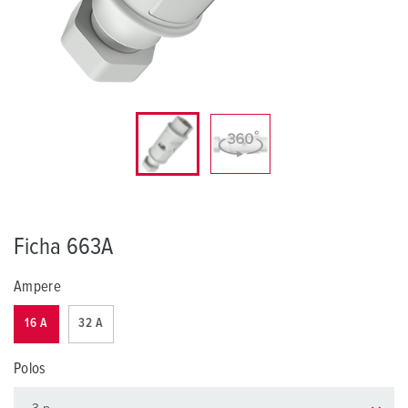
Ficha 663A
Ampere
16 A
32 A
Polos