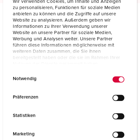
Wir verwenden Cookies, um Inhalte und Anzeigen
zu personalisieren, Funktionen für soziale Medien
anbieten zu können und die Zugriffe auf unsere
Website zu analysieren. Außerdem geben wir
Especificações técnicas
Informationen zu Ihrer Verwendung unserer
Ficha 663A
Website an unsere Partner für soziale Medien,
Werbung und Analysen weiter. Unsere Partner
Ampere
16 A
führen diese Informationen möglicherweise mit
weiteren Daten zusammen, die Sie ihnen
Polos
3 p
bereitgestellt haben oder die sie im Rahmen Ihrer
Nutzung der Dienste gesammelt haben.
Volt
40-50 V
E
Datenschutzerklärung
Impressum
Notwendig
i
Posição das horas
12 h
n
Hertz
50-60 Hz
w
Präferenzen
i
Tecnologia de ligação
contacto roscado
l
Statistiken
l
Contacto
padrão
i
g
Tipo de proteção
IP44
Marketing