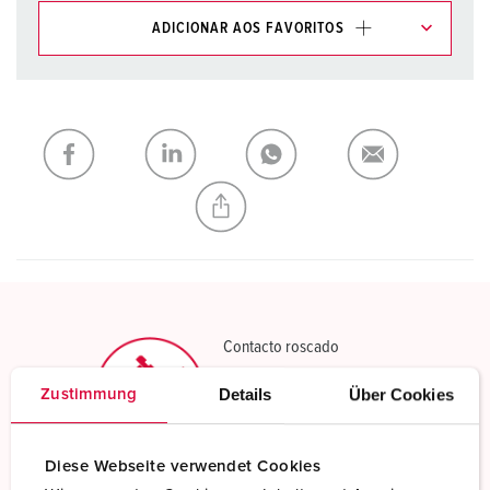
ADICIONAR AOS FAVORITOS
Pode gerir os nossos produtos em várias listas na área da
lista de compras/cesta de compras.
Minha lista
(0)
ADICIONAR
CRIAR UMA NOVA LISTA
Contacto roscado
Standard screw terminals
Details
Über Cookies
Zustimmung
ler mais
Diese Webseite verwendet Cookies