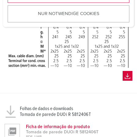
u
NUR NOTWENDIGE COOKIES
s
w
a
h
l
Folhas de dados e downloads
Tomada de parede DUOi R 5812406T
Ficha de informação do produto
Tomada de parede DUOi R 5812406T