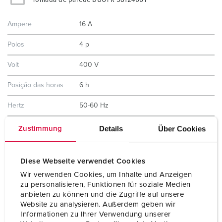
Ampere
16 A
Polos
4 p
Volt
400 V
Posição das horas
6 h
Hertz
50-60 Hz
Tecnologia de
contacto roscado
Details
Über Cookies
Zustimmung
ligação
Contacto
contactos niquelados
Diese Webseite verwendet Cookies
X-CONTACT®
porta-contactos de elevada resistência
Wir verwenden Cookies, um Inhalte und Anzeigen
térmica
zu personalisieren, Funktionen für soziale Medien
anbieten zu können und die Zugriffe auf unsere
Tipo de proteção
IP67 / IP69
Website zu analysieren. Außerdem geben wir
Informationen zu Ihrer Verwendung unserer
Material do
Plástico, altamente resistente a produtos