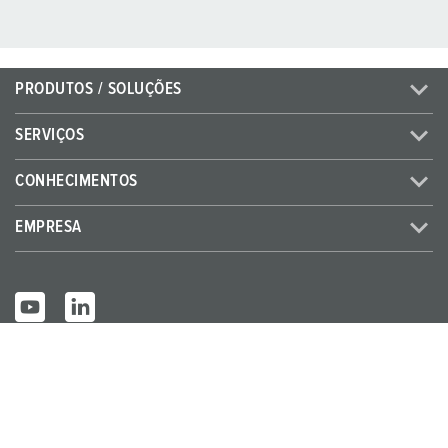
PRODUTOS / SOLUÇÕES
SERVIÇOS
CONHECIMENTOS
EMPRESA
© MENNEKES 2026
Todos os direitos reservados
Ficha técnica
Proteção de dados
Termos e condicoes