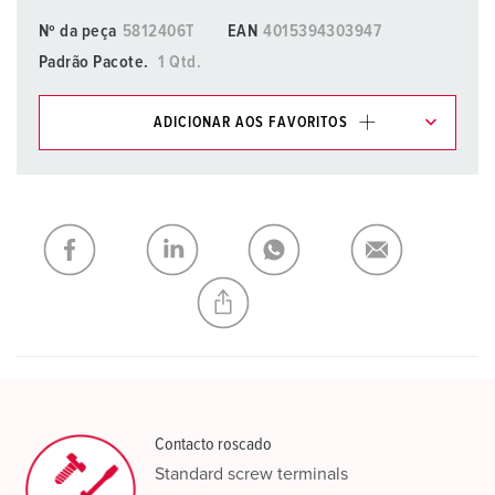
Nº da peça
5812406T
EAN
4015394303947
Padrão Pacote.
1 Qtd.
ADICIONAR AOS FAVORITOS
Pode gerir os nossos produtos em várias listas na área da
lista de compras/cesta de compras.
Minha lista
(0)
ADICIONAR
CRIAR UMA NOVA LISTA
Contacto roscado
Standard screw terminals