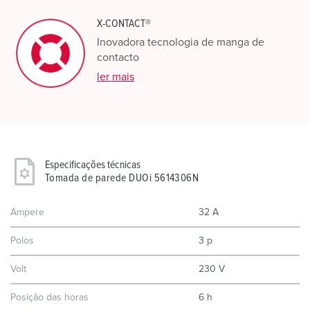
X-CONTACT®
Inovadora tecnologia de manga de
contacto
ler mais
Especificações técnicas
Tomada de parede DUOi 5614306N
Ampere
32 A
Polos
3 p
Volt
230 V
Posição das horas
6 h