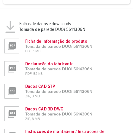
a
h
l
Folhas de dados e downloads
Tomada de parede DUOi 5614306N
Ficha de informação do produto
Tomada de parede DUOi 5614306N
PDF, 1 MB
Declaração do fabricante
Tomada de parede DUOi 5614306N
PDF, 52 KB
Dados CAD STP
Tomada de parede DUOi 5614306N
ZIP, 3 MB
Dados CAD 3D DWG
Tomada de parede DUOi 5614306N
ZIP, 8 MB
Instruções de montagem / Instruções de