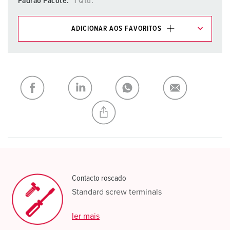
Padrão Pacote.
1 Qtd.
ADICIONAR AOS FAVORITOS
Pode gerir os nossos produtos em várias listas na área da
lista de compras/cesta de compras.
Minha lista
(0)
ADICIONAR
CRIAR UMA NOVA LISTA
Contacto roscado
Standard screw terminals
ler mais