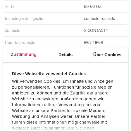
Hertz
50-60 Hz
Tecnologia de ligação
contacto roscado
Contacto
X-CONTACT®
Tipo de proteção
IP67 / IP69
Details
Über Cookies
Zustimmung
Material do invólucro
Plástico
Peso
1327 g
Diese Webseite verwendet Cookies
Declaração de Conformidade
CB Zertifikat
Wir verwenden Cookies, um Inhalte und Anzeigen
VDE
zu personalisieren, Funktionen für soziale Medien
anbieten zu können und die Zugriffe auf unsere
Website zu analysieren. Außerdem geben wir
Informationen zu Ihrer Verwendung unserer
Website an unsere Partner für soziale Medien,
Werbung und Analysen weiter. Unsere Partner
führen diese Informationen möglicherweise mit
weiteren Daten zusammen, die Sie ihnen