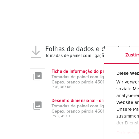
Folhas de dados e downloads
Zusti
Tomadas de painel com ligação à terra Cepex, 
Ficha de informação do produto
Diese Web
Tomadas de painel com ligação à terra
Wir verwen
Cepex, branco pérola 4501
PDF, 367 KB
soziale Me
analysier
Desenho dimensional - orientação vertical
Website an
Tomadas de painel com ligação à terra
Unsere Par
Cepex, branco pérola 4501
zusammen, 
PNG, 41 KB
der Diens
Datenschu