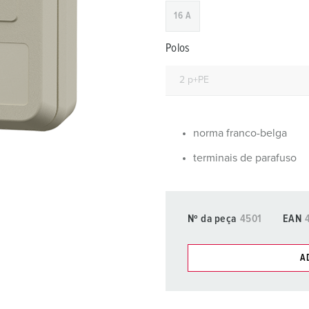
Fichas e tomadas de acordo com normas internacionais
B
16 A
Tecnologia de dados/redes
C
Polos
Versões especiais
C
Acessórios
T
E
norma franco-belga
terminais de parafuso
Nº da peça
4501
EAN
A
Pode gerir os nossos produt
compras/cesta de compras