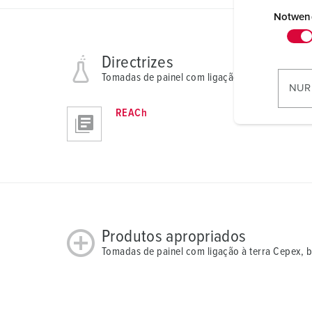
E
i
Notwen
n
w
Directrizes
i
Tomadas de painel com ligação à terra Cepex, 
l
NUR
l
REACh
i
g
u
n
g
s
a
Produtos apropriados
u
s
Tomadas de painel com ligação à terra Cepex, 
w
a
h