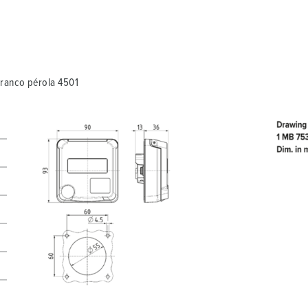
Minha lista
(0)
C
branco pérola 4501