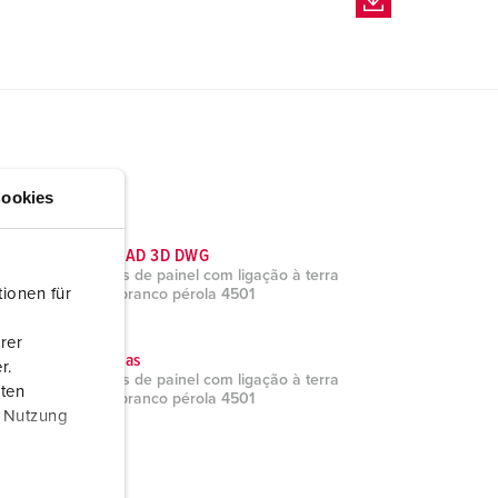
ookies
Dados CAD 3D DWG
Tomadas de painel com ligação à terra
ionen für
Cepex, branco pérola 4501
ZIP, 1 MB
rer
Brochuras
r.
Tomadas de painel com ligação à terra
aten
Cepex, branco pérola 4501
r Nutzung
PDF, 1 MB