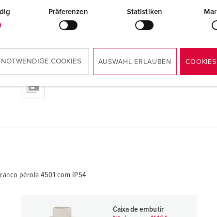
dig
Präferenzen
Statistiken
Mar
branco pérola 4501
 NOTWENDIGE COOKIES
AUSWAHL ERLAUBEN
COOKIES
RoHS
branco pérola 4501 com IP54
Caixa de embutir