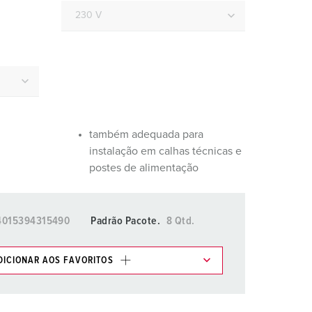
ombeiros e proteção civil
ontentores frigoríficos
ampismo
M para uso militar
ventos e espetáculos
também adequada para
instalação em calhas técnicas e
postes de alimentação
4015394315490
Padrão Pacote.
8 Qtd.
DICIONAR AOS FAVORITOS
os em várias listas na área da lista de
.