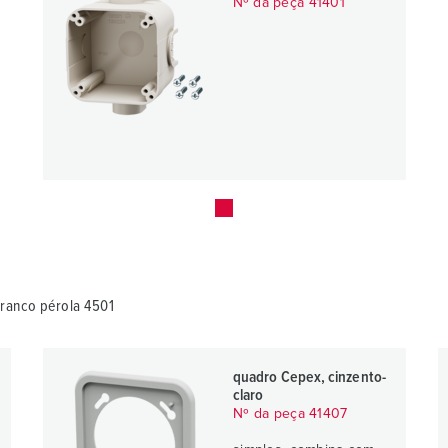
Nº da peça 41401
branco pérola 4501
quadro Cepex, cinzento-
claro
Nº da peça 41407