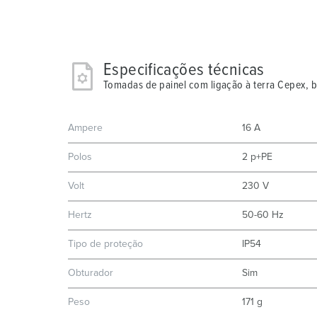
Especificações técnicas
Tomadas de painel com ligação à terra Cepex, 
Ampere
16 A
Polos
2 p+PE
Volt
230 V
Hertz
50-60 Hz
Tipo de proteção
IP54
Obturador
Sim
Peso
171 g