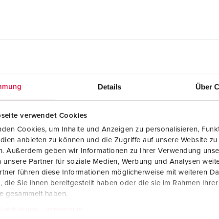
Details
Über C
mmung
branco pérola 4501
Dados CAD STP
seite verwendet Cookies
Tomadas de painel com ligação à terra
den Cookies, um Inhalte und Anzeigen zu personalisieren, Funkt
Cepex, branco pérola 4501
ZIP, 981 KB
dien anbieten zu können und die Zugriffe auf unsere Website zu
en. Außerdem geben wir Informationen zu Ihrer Verwendung unse
Desenho dimensional - orientação
 unsere Partner für soziale Medien, Werbung und Analysen weite
horizontal
tner führen diese Informationen möglicherweise mit weiteren D
Tomadas de painel com ligação à terra
die Sie ihnen bereitgestellt haben oder die sie im Rahmen Ihre
Cepex, branco pérola 4501
PNG, 123 KB
te gesammelt haben.
tzerklärung
Impressum