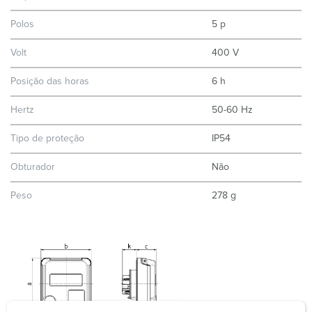
Polos
5 p
Volt
400 V
Posição das horas
6 h
Hertz
50-60 Hz
Tipo de proteção
IP54
Obturador
Não
Peso
278 g