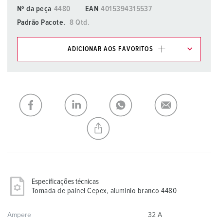
Nº da peça
4480
EAN
4015394315537
Padrão Pacote.
8 Qtd.
ADICIONAR AOS FAVORITOS
Pode gerir os nossos produtos em várias listas na área da
lista de compras/cesta de compras.
Minha lista
(0)
ADICIONAR
CRIAR UMA NOVA LISTA
Especificações técnicas
Tomada de painel Cepex, aluminio branco 4480
Ampere
32 A