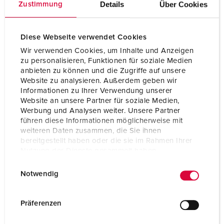
Details
Über Cookies
Zustimmung
Diese Webseite verwendet Cookies
Wir verwenden Cookies, um Inhalte und Anzeigen
zu personalisieren, Funktionen für soziale Medien
anbieten zu können und die Zugriffe auf unsere
Website zu analysieren. Außerdem geben wir
Informationen zu Ihrer Verwendung unserer
Website an unsere Partner für soziale Medien,
Werbung und Analysen weiter. Unsere Partner
führen diese Informationen möglicherweise mit
weiteren Daten zusammen, die Sie ihnen
bereitgestellt haben oder die sie im Rahmen Ihrer
Nutzung der Dienste gesammelt haben.
E
Datenschutzerklärung
Impressum
Notwendig
i
n
w
Präferenzen
i