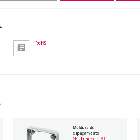
4
RoHS
4
Moldura de
espaçamento
Nº da peça 4191