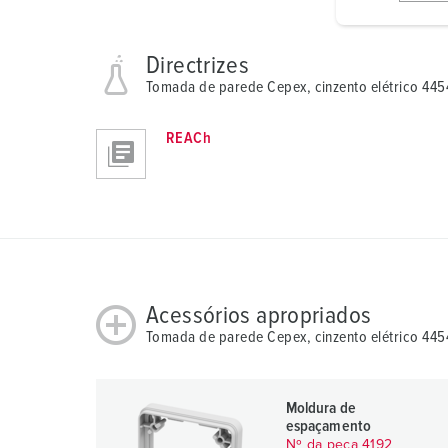
i
g
Directrizes
u
Tomada de parede Cepex, cinzento elétrico 445
n
g
s
REACh
a
u
s
w
a
h
l
Acessórios apropriados
Tomada de parede Cepex, cinzento elétrico 445
Moldura de
espaçamento
Nº da peça 4192