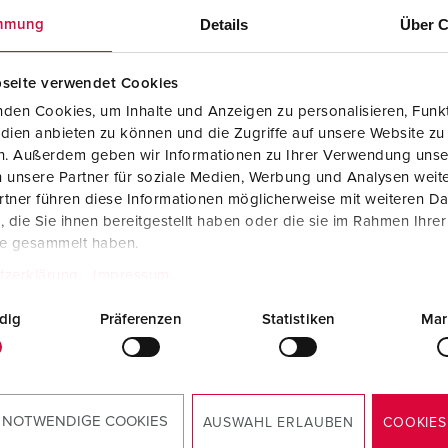
Details
Über C
mmung
seite verwendet Cookies
den Cookies, um Inhalte und Anzeigen zu personalisieren, Funkt
dien anbieten zu können und die Zugriffe auf unsere Website zu
4
en. Außerdem geben wir Informationen zu Ihrer Verwendung unse
 unsere Partner für soziale Medien, Werbung und Analysen weite
tner führen diese Informationen möglicherweise mit weiteren D
Dados CAD STP
die Sie ihnen bereitgestellt haben oder die sie im Rahmen Ihre
Tomada de parede Cepex, cinzento elétrico
4454
te gesammelt haben.
ZIP, 880 KB
tzerklärung
Impressum
Desenho dimensional - orientação
horizontal
dig
Präferenzen
Statistiken
Mar
Tomada de parede Cepex, cinzento elétrico
4454
PNG, 249 KB
 NOTWENDIGE COOKIES
AUSWAHL ERLAUBEN
COOKIES