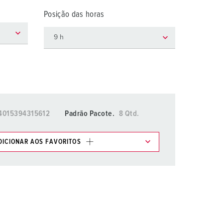
ombeiros e proteção civil
Posição das horas
ontentores frigoríficos
ampismo
M para uso militar
ventos e espetáculos
4015394315612
Padrão Pacote.
8 Qtd.
DICIONAR AOS FAVORITOS
os em várias listas na área da lista de
.
ADICIONAR
RIAR UMA NOVA LISTA