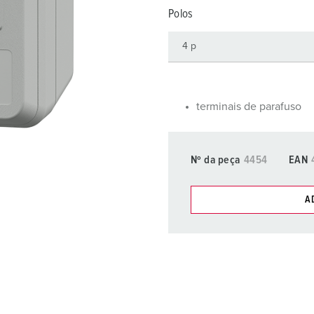
Fichas e tomadas de acordo com normas internacionais
B
Polos
Tecnologia de dados/redes
C
Versões especiais
C
Acessórios
T
terminais de parafuso
E
Nº da peça
4454
EAN
A
Pode gerir os nossos produt
compras/cesta de compras
Minha lista
(0)
C