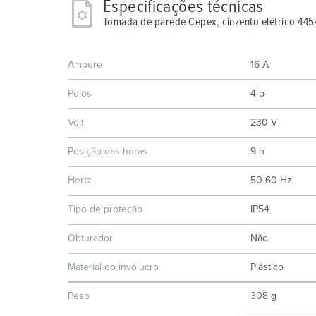
Especificações técnicas
Tomada de parede Cepex, cinzento elétrico 445
Ampere
16 A
Polos
4 p
Volt
230 V
Posição das horas
9 h
Hertz
50-60 Hz
Tipo de proteção
IP54
Obturador
Não
Material do invólucro
Plástico
Peso
308 g