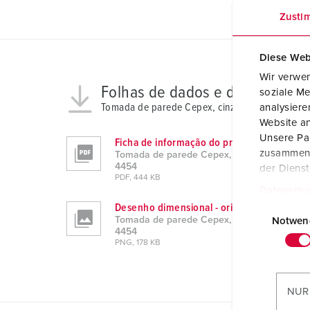
Zusti
Diese Web
Wir verwen
Folhas de dados e downloads
soziale Me
Tomada de parede Cepex, cinzento elétrico 445
analysier
Website an
Unsere Par
Ficha de informação do produto
zusammen, 
Tomada de parede Cepex, cinzento elétrico
4454
der Diens
PDF, 444 KB
Datenschu
E
Desenho dimensional - orientação vertical
Tomada de parede Cepex, cinzento elétrico
i
Notwen
4454
n
PNG, 178 KB
w
i
l
NUR
l