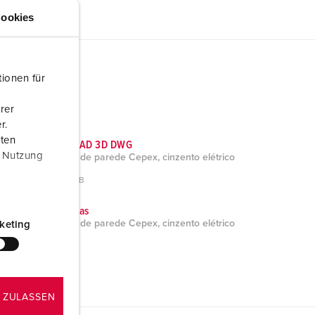
ookies
ionen für
rer
r.
aten
Dados CAD 3D DWG
r Nutzung
Tomada de parede Cepex, cinzento elétrico
4454
ZIP, 938 KB
Brochuras
Tomada de parede Cepex, cinzento elétrico
keting
4454
PDF, 1 MB
 ZULASSEN