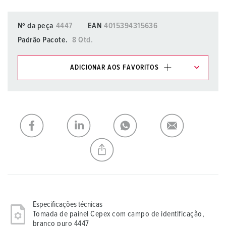
Nº da peça
4447
EAN
4015394315636
Padrão Pacote.
8 Qtd.
ADICIONAR AOS FAVORITOS
Pode gerir os nossos produtos em várias listas na área da
lista de compras/cesta de compras.
Minha lista
(0)
ADICIONAR
CRIAR UMA NOVA LISTA
Especificações técnicas
Tomada de painel Cepex com campo de identificação,
branco puro 4447