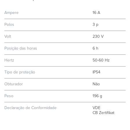
Ampere
16 A
Polos
3 p
Volt
230 V
Posição das horas
6 h
Hertz
50-60 Hz
Tipo de proteção
IP54
Obturador
Não
Peso
196 g
Declaração de Conformidade
VDE
CB Zertifikat