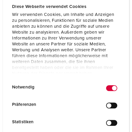
Diese Webseite verwendet Cookies
CRIAR UMA NOVA LISTA
Wir verwenden Cookies, um Inhalte und Anzeigen
zu personalisieren, Funktionen für soziale Medien
anbieten zu können und die Zugriffe auf unsere
Website zu analysieren. Außerdem geben wir
Informationen zu Ihrer Verwendung unserer
Website an unsere Partner für soziale Medien,
Especificações técnicas
Werbung und Analysen weiter. Unsere Partner
Caixas vazias Cepex, cinzento-claro 4350
führen diese Informationen möglicherweise mit
weiteren Daten zusammen, die Sie ihnen
bereitgestellt haben oder die sie im Rahmen Ihrer
Nutzung der Dienste gesammelt haben.
E
Datenschutzerklärung
Impressum
Notwendig
i
n
w
Präferenzen
i
l
Statistiken
l
i