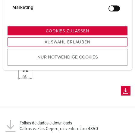
g
Marketing
u
n
g
COOKIES ZULASSEN
s
AUSWAHL ERLAUBEN
a
u
NUR NOTWENDIGE COOKIES
s
w
a
h
l
Folhas de dados e downloads
Caixas vazias Cepex, cinzento-claro 4350