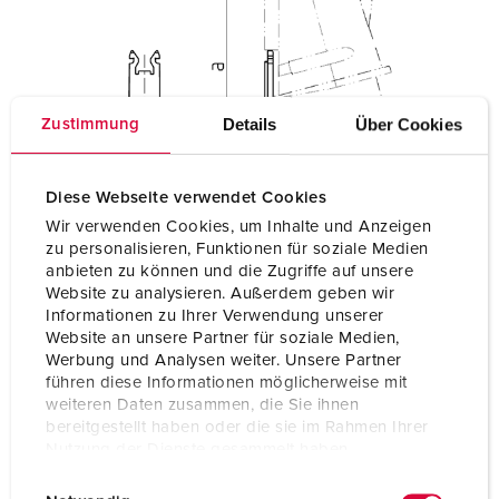
Details
Über Cookies
Zustimmung
Diese Webseite verwendet Cookies
Wir verwenden Cookies, um Inhalte und Anzeigen
zu personalisieren, Funktionen für soziale Medien
anbieten zu können und die Zugriffe auf unsere
Website zu analysieren. Außerdem geben wir
Informationen zu Ihrer Verwendung unserer
Website an unsere Partner für soziale Medien,
Werbung und Analysen weiter. Unsere Partner
führen diese Informationen möglicherweise mit
weiteren Daten zusammen, die Sie ihnen
bereitgestellt haben oder die sie im Rahmen Ihrer
Nutzung der Dienste gesammelt haben.
E
Datenschutzerklärung
Impressum