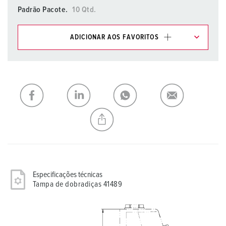
Padrão Pacote.
10 Qtd.
ADICIONAR AOS FAVORITOS
Pode gerir os nossos produtos em várias listas na área da
lista de compras/cesta de compras.
Minha lista
(0)
ADICIONAR
CRIAR UMA NOVA LISTA
Especificações técnicas
Tampa de dobradiças 41489