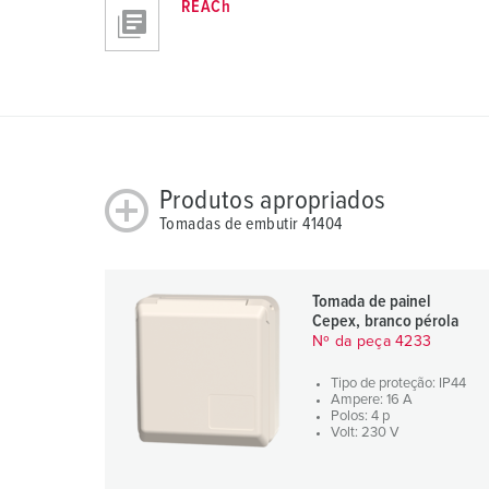
REACh
g
s
a
u
s
w
a
h
Produtos apropriados
l
Tomadas de embutir 41404
Tomada de painel
Cepex, branco pérola
Nº da peça 4233
Tipo de proteção: IP44
Ampere: 16 A
Polos: 4 p
Volt: 230 V