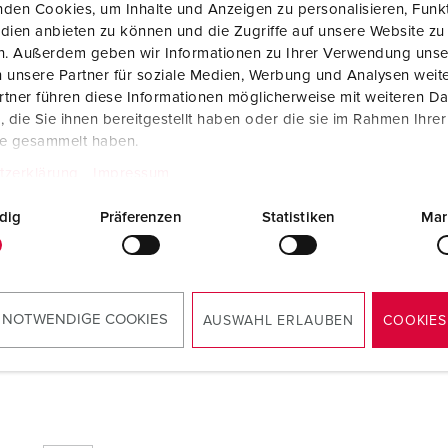
den Cookies, um Inhalte und Anzeigen zu personalisieren, Funkt
dien anbieten zu können und die Zugriffe auf unsere Website zu
en. Außerdem geben wir Informationen zu Ihrer Verwendung unse
 unsere Partner für soziale Medien, Werbung und Analysen weite
tner führen diese Informationen möglicherweise mit weiteren D
Declaração do fabricante
die Sie ihnen bereitgestellt haben oder die sie im Rahmen Ihre
Tomadas de embutir 41404
te gesammelt haben.
PDF, 93 KB
tzerklärung
Impressum
Desenho dimensional - orientação vertical
Tomadas de embutir 41404
dig
Präferenzen
Statistiken
Mar
PNG, 48 KB
 NOTWENDIGE COOKIES
AUSWAHL ERLAUBEN
COOKIES