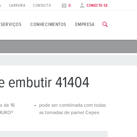
A
CARREIRA
CONTACTO
0
CONECTE-SE
SERVIÇOS
CONHECIMENTOS
EMPRESA
plicações específicas
ormação
eiras
odas as informações sobre as nossas formações e visitas à fá
ndústria alimentar
atas de feiras
e embutir 41404
nergia eólica
PARA AS FORMAÇÕES
ndústria Automóvel
x de 16
pode ser combinada com todas
CHUKO®
as tomadas de painel Cepex
entros de logística
entros de dados