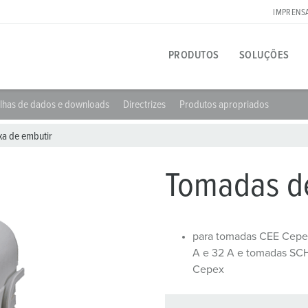
IMPRENS
PRODUTOS
SOLUÇÕES
lhas de dados e downloads
Directrizes
Produtos apropriados
Produto específico
Soluções inovadoras
Pessoas de contacto
Sobre as soluções de produtos MENNEKES
Imprensa
A
F
F
xa de embutir
T
Tomadas
Referências
Internacionais
Perguntas e respostas
Pessoas de contacto e informações
I
D
Tomadas d
 das fichas
Fichas
Contacto no local
Materiais
E
Carreira
Conectores
Tecnologia de ligação
I
para tomadas CEE Cepe
Trabalhar na MENNEKES
A e 32 A e tomadas S
Cabos de extensão
Tecnologia de mangas de contacto
C
Cepex
Combinações de tomadas
Terminologia dos produtos
C