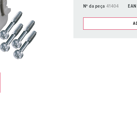
Fichas e tomadas de acordo com normas internacionais
B
Nº da peça
41404
EAN
Tecnologia de dados/redes
C
A
Versões especiais
C
Pode gerir os nossos produt
compras/cesta de compras
Acessórios
T
Minha lista
(0)
E
C