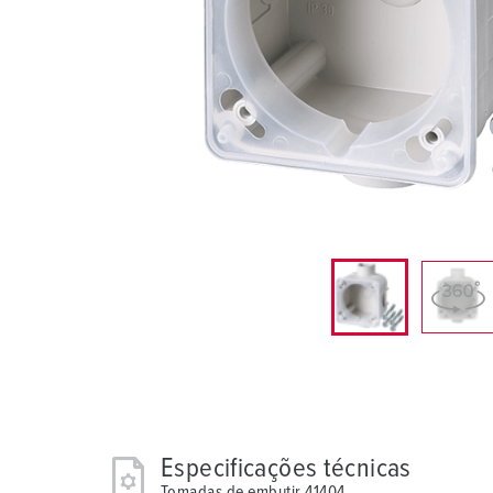
Combinações
Indústria mineira
SCHUKO®
Localizações
X-CONTACT®
Companhias ferroviárias e empresas de transporte
Baixa tensão
Estaleiros navais
Feiras e exposições
Aplicações industriais
Especificações técnicas
Tomadas de embutir 41404