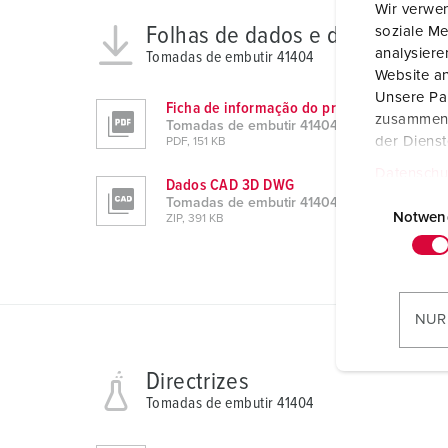
Wir verwen
Folhas de dados e downloads
soziale Me
analysier
Tomadas de embutir 41404
Website an
Unsere Par
Ficha de informação do produto
zusammen, 
Tomadas de embutir 41404
der Diens
PDF, 151 KB
Datenschu
Dados CAD 3D DWG
E
Tomadas de embutir 41404
i
Notwen
ZIP, 391 KB
n
w
i
l
NUR
l
i
Directrizes
g
Tomadas de embutir 41404
u
n