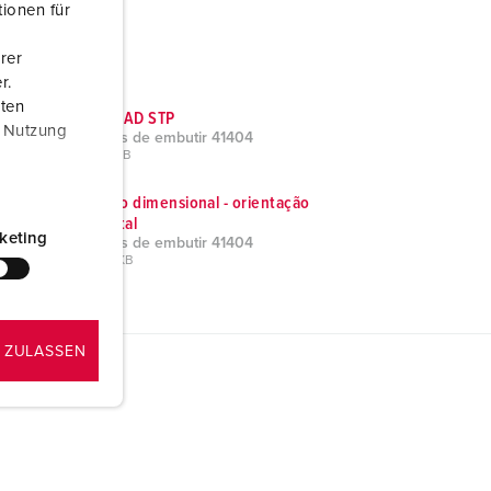
ionen für
rer
r.
aten
Dados CAD STP
r Nutzung
Tomadas de embutir 41404
ZIP, 526 KB
Desenho dimensional - orientação
horizontal
keting
Tomadas de embutir 41404
PNG, 49 KB
 ZULASSEN