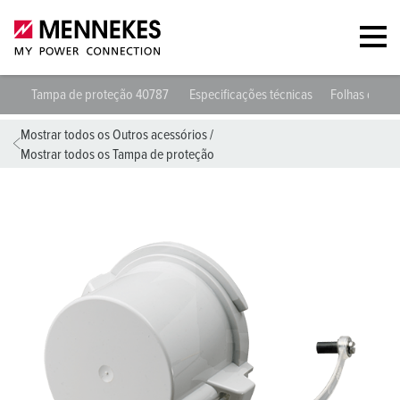
Tampa de proteção 40787
Especificações técnicas
Folhas de da
Mostrar todos os Outros acessórios
/
Mostrar todos os Tampa de proteção