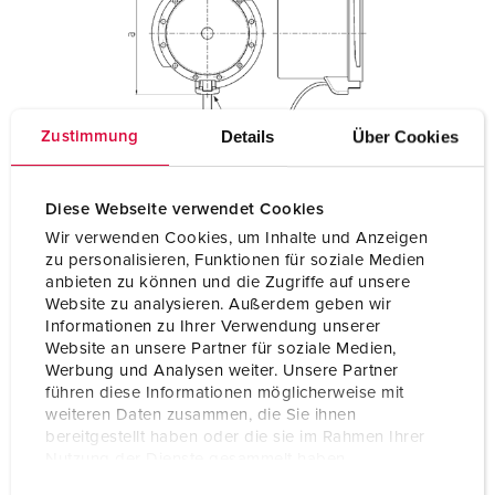
Details
Über Cookies
Zustimmung
Diese Webseite verwendet Cookies
Wir verwenden Cookies, um Inhalte und Anzeigen
zu personalisieren, Funktionen für soziale Medien
anbieten zu können und die Zugriffe auf unsere
Website zu analysieren. Außerdem geben wir
Informationen zu Ihrer Verwendung unserer
Website an unsere Partner für soziale Medien,
Werbung und Analysen weiter. Unsere Partner
führen diese Informationen möglicherweise mit
weiteren Daten zusammen, die Sie ihnen
bereitgestellt haben oder die sie im Rahmen Ihrer
Nutzung der Dienste gesammelt haben.
E
Datenschutzerklärung
Impressum