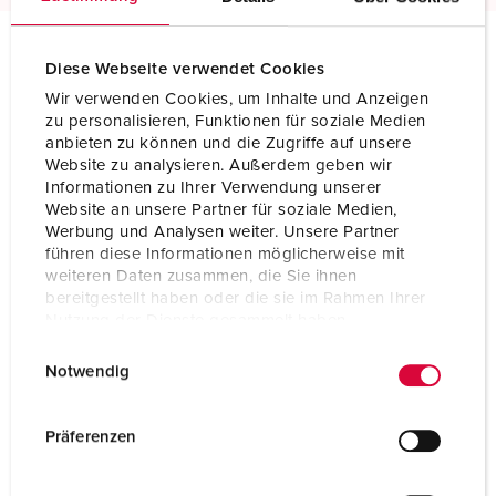
Diese Webseite verwendet Cookies
Especificações técnicas
Ficha fixa de painel 400
Wir verwenden Cookies, um Inhalte und Anzeigen
zu personalisieren, Funktionen für soziale Medien
anbieten zu können und die Zugriffe auf unsere
Ampere
16 A
Website zu analysieren. Außerdem geben wir
Informationen zu Ihrer Verwendung unserer
Polos
5 p
Website an unsere Partner für soziale Medien,
Werbung und Analysen weiter. Unsere Partner
Volt
400 V
führen diese Informationen möglicherweise mit
weiteren Daten zusammen, die Sie ihnen
Posição das horas
6 h
bereitgestellt haben oder die sie im Rahmen Ihrer
Nutzung der Dienste gesammelt haben.
Hertz
50-60 Hz
E
Datenschutzerklärung
Impressum
Notwendig
i
Tecnologia de ligação
contacto roscado
n
Contacto
padrão
w
Präferenzen
i
Tipo de proteção
IP44
l