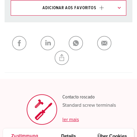
ADICIONAR AOS FAVORITOS
Pode gerir os nossos produtos em várias listas na área da
lista de compras/cesta de compras.
Minha lista
(0)
ADICIONAR
CRIAR UMA NOVA LISTA
Contacto roscado
Standard screw terminals
ler mais
Details
Über Cookies
Zustimmung