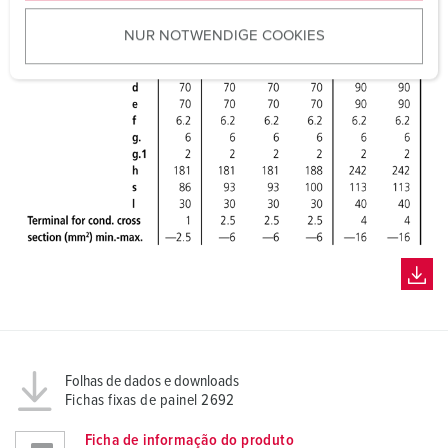
u
NUR NOTWENDIGE COOKIES
s
w
a
h
l
Folhas de dados e downloads
Fichas fixas de painel 2692
Ficha de informação do produto