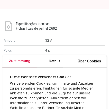
Especificações técnicas
Fichas fixas de painel 2692
Ampere
32 A
Polos
4 p
Volt
400-440 V
Details
Über Cookies
Zustimmung
Posição das horas
3 h
Diese Webseite verwendet Cookies
Hertz
50-60 Hz
Wir verwenden Cookies, um Inhalte und Anzeigen
zu personalisieren, Funktionen für soziale Medien
Tecnologia de ligação
contacto roscado
anbieten zu können und die Zugriffe auf unsere
Website zu analysieren. Außerdem geben wir
Contacto
porta-contactos de elevada resistência
Informationen zu Ihrer Verwendung unserer
térmica
Website an unsere Partner für soziale Medien,
contactos niquelados