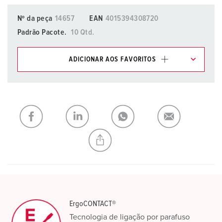
Nº da peça
14657
EAN
4015394308720
Padrão Pacote.
10 Qtd.
ADICIONAR AOS FAVORITOS
Pode gerir os nossos produtos em várias listas na área da
lista de compras/cesta de compras.
Minha lista
(0)
ADICIONAR
CRIAR UMA NOVA LISTA
ErgoCONTACT®
Tecnologia de ligação por parafuso