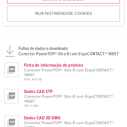
a
u
NUR NOTWENDIGE COOKIES
s
w
a
h
l
Folhas de dados e downloads
Conector PowerTOP® Xtra R com ErgoCONTACT® 14657
Ficha de informação do produto
Conector PowerTOP® Xtra R com ErgoCONTACT®
14657
PDF, 416 KB
Dados CAD STP
Conector PowerTOP® Xtra R com ErgoCONTACT®
14657
ZIP, 6 MB
Dados CAD 3D DWG
Conector PowerTOP® Xtra R com ErgoCONTACT®