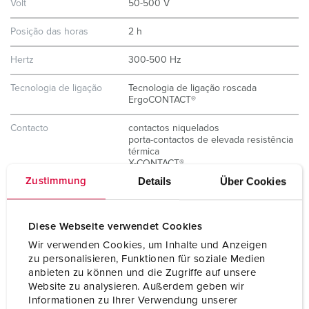
Volt
50-500 V
Posição das horas
2 h
Hertz
300-500 Hz
Tecnologia de ligação
Tecnologia de ligação roscada
ErgoCONTACT®
Contacto
contactos niquelados
porta-contactos de elevada resistência
térmica
X-CONTACT®
Details
Über Cookies
Zustimmung
Tipo de proteção
IP67 / IP69
Peso
460 g
Diese Webseite verwendet Cookies
Wir verwenden Cookies, um Inhalte und Anzeigen
Declaração de
VDE
zu personalisieren, Funktionen für soziale Medien
Conformidade
anbieten zu können und die Zugriffe auf unsere
Website zu analysieren. Außerdem geben wir
Informationen zu Ihrer Verwendung unserer