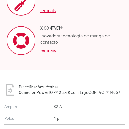
ler mais
X-CONTACT®
Inovadora tecnologia de manga de
contacto
ler mais
Especificações técnicas
Conector PowerTOP® Xtra R com ErgoCONTACT® 14657
Ampere
32 A
Polos
4 p