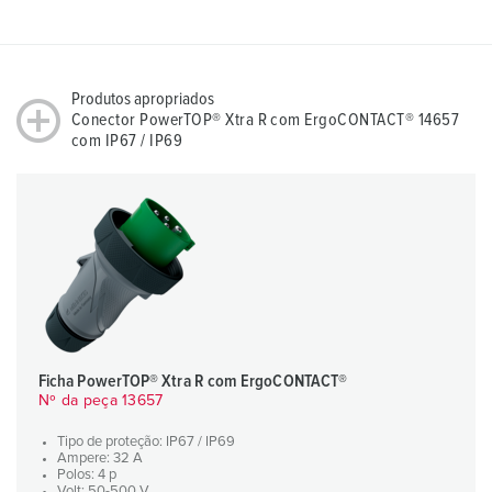
Produtos apropriados
Conector PowerTOP® Xtra R com ErgoCONTACT® 14657
com IP67 / IP69
Ficha PowerTOP® Xtra R com ErgoCONTACT®
Nº da peça 13657
Tipo de proteção: IP67 / IP69
Ampere: 32 A
Polos: 4 p
Volt: 50-500 V