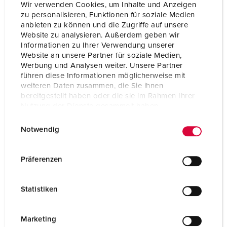
Wir verwenden Cookies, um Inhalte und Anzeigen
Especificações técnicas
zu personalisieren, Funktionen für soziale Medien
Conector PowerTOP® Xtra 14236P
anbieten zu können und die Zugriffe auf unsere
Website zu analysieren. Außerdem geben wir
Ampere
63 A
Informationen zu Ihrer Verwendung unserer
Website an unsere Partner für soziale Medien,
Polos
4 p
Werbung und Analysen weiter. Unsere Partner
führen diese Informationen möglicherweise mit
Volt
600-690 V
weiteren Daten zusammen, die Sie ihnen
bereitgestellt haben oder die sie im Rahmen Ihrer
Nutzung der Dienste gesammelt haben.
Posição das horas
5 h
E
Datenschutzerklärung
Impressum
Hertz
50-60 Hz
Notwendig
i
n
Tecnologia de
contacto roscado
ligação
w
Präferenzen
i
Contacto
porta-contactos de elevada resistência
l
térmica
Statistiken
l
i
Tipo de proteção
IP67
g
Marketing