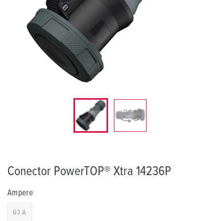
Conector PowerTOP® Xtra 14236P
Ampere
63 A