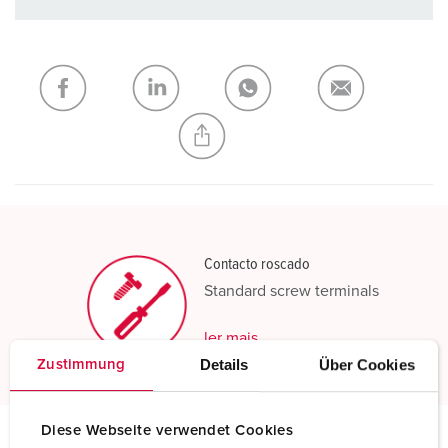
Pode gerir os nossos produtos em várias listas na área da
lista de compras/cesta de compras.
Minha lista
(0)
ADICIONAR
CRIAR UMA NOVA LISTA
Contacto roscado
Standard screw terminals
ler mais
Details
Über Cookies
Zustimmung
Diese Webseite verwendet Cookies