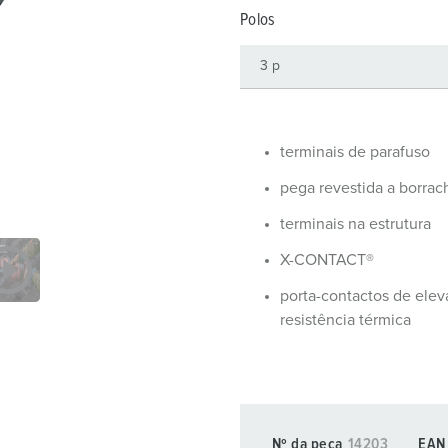
Fichas e tomadas de acordo com normas internacionais
B
Polos
Tecnologia de dados/redes
C
Versões especiais
C
Acessórios
T
terminais de parafuso
E
pega revestida a borrac
terminais na estrutura
X-CONTACT®
porta-contactos de ele
resistência térmica
Nº da peça
14203
EAN