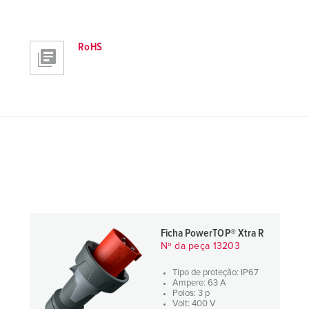
RoHS
Ficha PowerTOP® Xtra R
Nº da peça 13203
Tipo de proteção: IP67
Ampere: 63 A
Polos: 3 p
Volt: 400 V