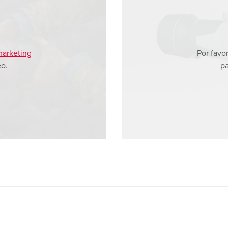
marketing
Por favo
eo.
pa