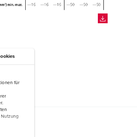
ookies
ionen für
rer
r.
aten
r Nutzung