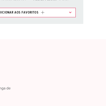
DICIONAR AOS FAVORITOS
os em várias listas na área da lista de
.
ADICIONAR
RIAR UMA NOVA LISTA
nga de