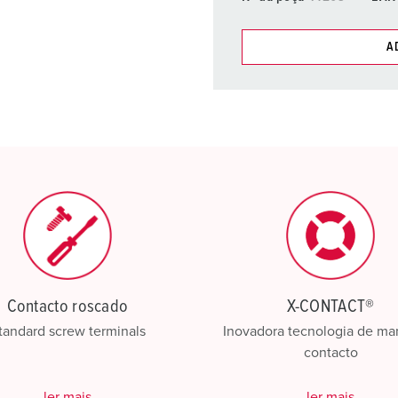
A
Pode gerir os nossos produt
compras/cesta de compras
Minha lista
(0)
C
Contacto roscado
X-CONTACT®
tandard screw terminals
Inovadora tecnologia de ma
contacto
ler mais
ler mais