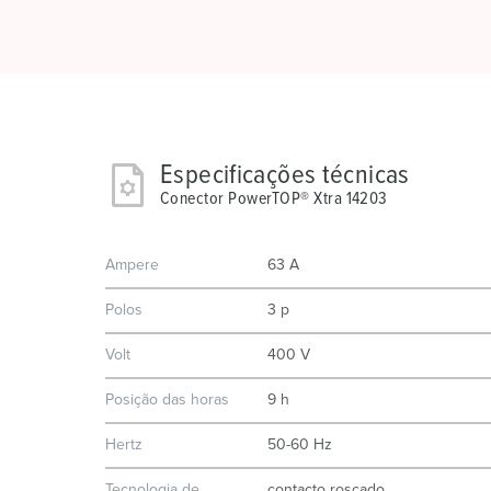
Especificações técnicas
Conector PowerTOP® Xtra 14203
Ampere
63 A
Polos
3 p
Volt
400 V
Posição das horas
9 h
Hertz
50-60 Hz
Tecnologia de
contacto roscado