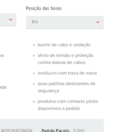
ombeiros e proteção civil
Posição das horas
ontentores frigoríficos
ampismo
M para uso militar
bucim de cabo e vedação
ventos e espetáculos
ha
alívio de tensão e proteção
contra dobras de cabos
invólucro com trava de rosca
duas patilhas deslizantes de
vada
segurança
produtos com contacto piloto
disponíveis a pedido
4015394238454
Padrão Pacote.
5 Qtd.