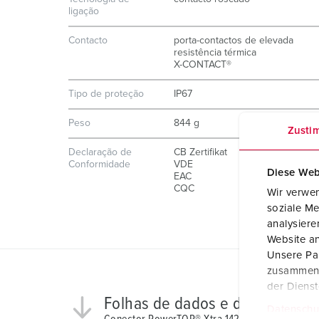
ligação
Contacto
porta-contactos de elevada
resistência térmica
X-CONTACT®
Tipo de proteção
IP67
Peso
844 g
Zusti
Declaração de
CB Zertifikat
Conformidade
VDE
Diese Web
EAC
CQC
Wir verwen
soziale Me
analysier
Website an
Unsere Par
zusammen, 
der Diens
Folhas de dados e downloads
Datenschu