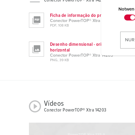
Conector PowerTOP® Xtra 14203
E
i
Notwen
Ficha de informação do produto
n
Conector PowerTOP® Xtra 14203
w
PDF, 108 KB
i
l
NUR
Desenho dimensional - orientação
l
horizontal
i
Conector PowerTOP® Xtra 14203
g
PNG, 39 KB
u
n
g
s
a
Vídeos
u
Conector PowerTOP® Xtra 14203
s
w
a
h