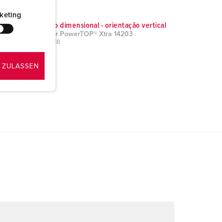
keting
Desenho dimensional - orientação vertical
Conector PowerTOP® Xtra 14203
PNG, 39 KB
 ZULASSEN