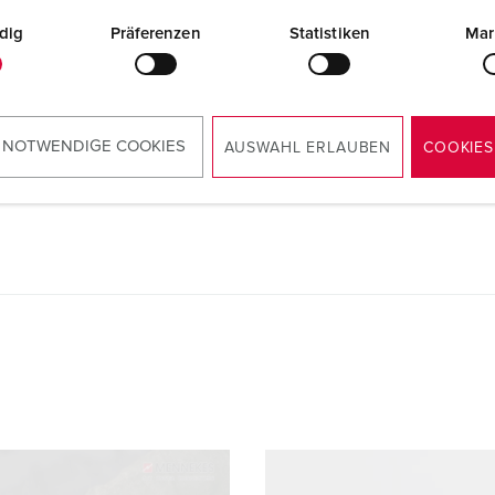
dig
Präferenzen
Statistiken
Mar
Instruções de montagem / Instruções de
funcionamento
Conector PowerTOP® Xtra 14203
PDF, 1 MB
 NOTWENDIGE COOKIES
AUSWAHL ERLAUBEN
COOKIES