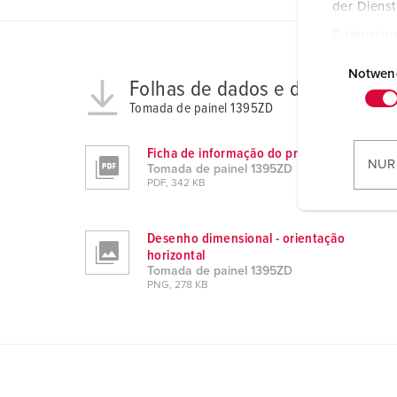
der Diens
Datenschu
E
i
Notwen
Folhas de dados e downloads
n
Tomada de painel 1395ZD
w
i
Ficha de informação do produto
l
NUR
Tomada de painel 1395ZD
l
PDF, 342 KB
i
g
Desenho dimensional - orientação
u
horizontal
n
Tomada de painel 1395ZD
g
PNG, 278 KB
s
a
u
s
w