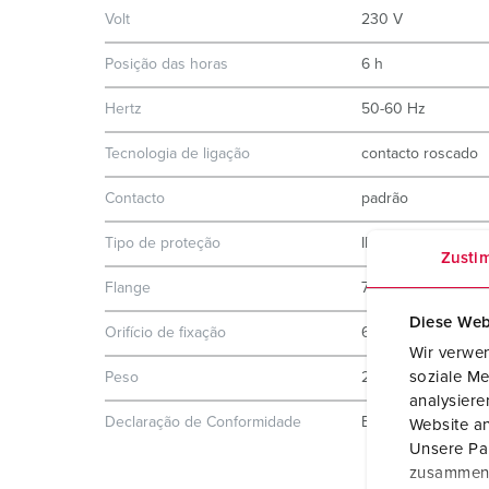
Volt
230 V
Posição das horas
6 h
Hertz
50-60 Hz
Tecnologia de ligação
contacto roscado
Contacto
padrão
Tipo de proteção
IP44
Zusti
Flange
75x75 mm
Diese Web
Orifício de fixação
60x60 mm
Wir verwen
soziale Me
Peso
203 g
analysier
Declaração de Conformidade
EAC
Website an
Unsere Par
zusammen, 