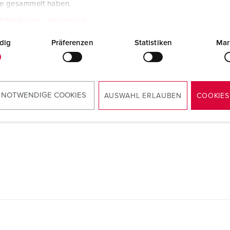
te gesammelt haben.
tzerklärung
Impressum
dig
Präferenzen
Statistiken
Mar
Instruções de montagem / Instruções de
 NOTWENDIGE COOKIES
AUSWAHL ERLAUBEN
COOKIES
funcionamento
Tomada de painel 1395ZD
PDF, 128 KB