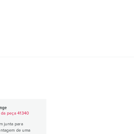
ange
 da peça 41340
m junta para
ntagem de uma