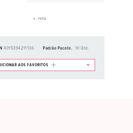
ombeiros e proteção civil
ontentores frigoríficos
reta
ampismo
M para uso militar
N
4015394211136
Padrão Pacote.
10 Qtd.
ventos e espetáculos
DICIONAR AOS FAVORITOS
os em várias listas na área da lista de
.
ADICIONAR
RIAR UMA NOVA LISTA