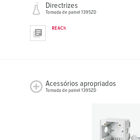
Directrizes
a
Tomada de painel 1395ZD
h
l
REACh
Acessórios apropriados
Tomada de painel 1395ZD