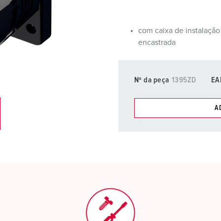
Fichas e tomadas de acordo com normas internacionais
B
Tecnologia de dados/redes
C
com caixa de instalação
encastrada
Versões especiais
C
Acessórios
T
Nº da peça
1395ZD
EA
E
A
Pode gerir os nossos produt
compras/cesta de compras
Minha lista
(0)
C