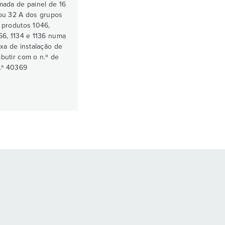
mada de painel de 16
ou 32 A dos grupos
 produtos 1046,
56, 1134 e 1136 numa
ixa de instalação de
butir com o n.º de
f.ª 40369