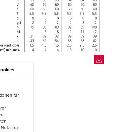
ookies
ionen für
rer
r.
aten
r Nutzung