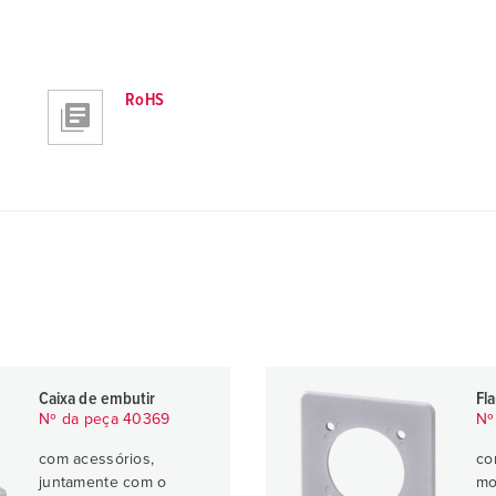
RoHS
Caixa de embutir
Fl
Nº da peça 40369
Nº
com acessórios,
co
juntamente com o
mo