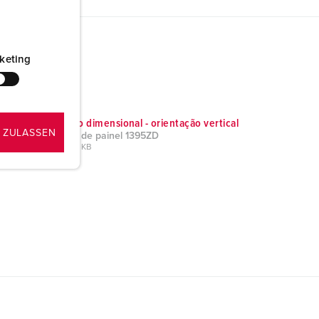
keting
Desenho dimensional - orientação vertical
 ZULASSEN
Tomada de painel 1395ZD
PNG, 262 KB