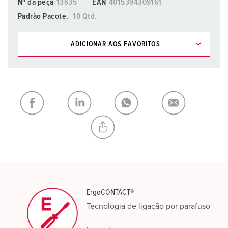
Nº da peça
13635
EAN
4015394309161
Padrão Pacote.
10 Qtd.
ADICIONAR AOS FAVORITOS
Pode gerir os nossos produtos em várias listas na área da
lista de compras/cesta de compras.
Minha lista
(0)
ADICIONAR
CRIAR UMA NOVA LISTA
ErgoCONTACT®
Tecnologia de ligação por parafuso