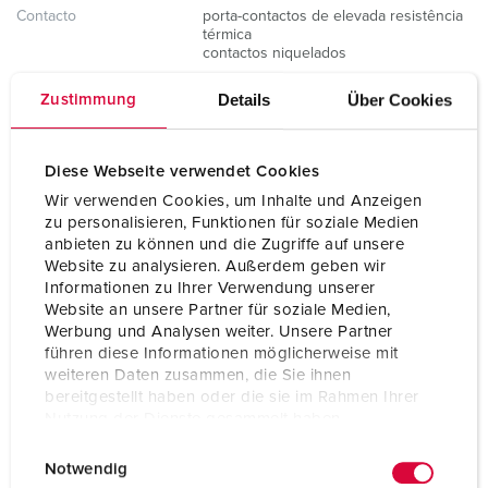
Contacto
porta-contactos de elevada resistência
térmica
contactos niquelados
Tipo de proteção
IP67 / IP69
Details
Über Cookies
Zustimmung
Peso
240 g
Diese Webseite verwendet Cookies
Declaração de
VDE
Wir verwenden Cookies, um Inhalte und Anzeigen
Conformidade
zu personalisieren, Funktionen für soziale Medien
anbieten zu können und die Zugriffe auf unsere
Website zu analysieren. Außerdem geben wir
Informationen zu Ihrer Verwendung unserer
Website an unsere Partner für soziale Medien,
Werbung und Analysen weiter. Unsere Partner
führen diese Informationen möglicherweise mit
weiteren Daten zusammen, die Sie ihnen
bereitgestellt haben oder die sie im Rahmen Ihrer
Nutzung der Dienste gesammelt haben.
E
Datenschutzerklärung
Impressum
Notwendig
i