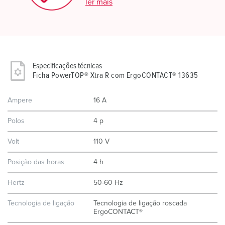
ler mais
Especificações técnicas
Ficha PowerTOP® Xtra R com ErgoCONTACT® 13635
Ampere
16 A
Polos
4 p
Volt
110 V
Posição das horas
4 h
Hertz
50-60 Hz
Tecnologia de ligação
Tecnologia de ligação roscada
ErgoCONTACT®