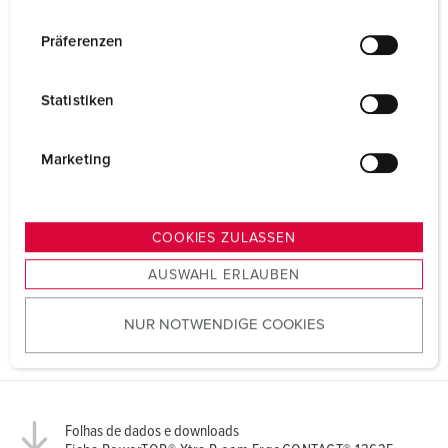
n
w
Präferenzen
i
l
Statistiken
l
i
g
Marketing
u
n
g
COOKIES ZULASSEN
s
AUSWAHL ERLAUBEN
a
u
NUR NOTWENDIGE COOKIES
s
w
a
h
l
Folhas de dados e downloads