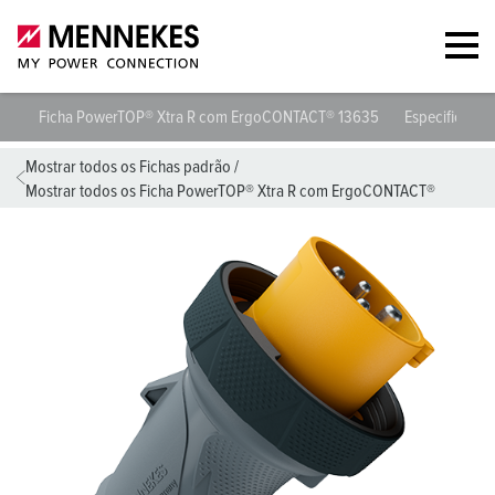
Ficha PowerTOP® Xtra R com ErgoCONTACT® 13635
Especificaçõe
Mostrar todos os Fichas padrão
/
Mostrar todos os Ficha PowerTOP® Xtra R com ErgoCONTACT®