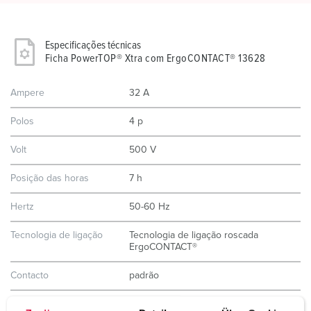
Especificações técnicas
Ficha PowerTOP® Xtra com ErgoCONTACT® 13628
Ampere
32 A
Polos
4 p
Volt
500 V
Posição das horas
7 h
Hertz
50-60 Hz
Tecnologia de ligação
Tecnologia de ligação roscada
ErgoCONTACT®
Contacto
padrão
Tipo de proteção
IP67 / IP69