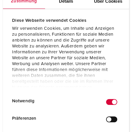
Details
Über Cookies
Zustimmung
Peso
390 g
Diese Webseite verwendet Cookies
Declaração de
VDE
Conformidade
CQC
Wir verwenden Cookies, um Inhalte und Anzeigen
zu personalisieren, Funktionen für soziale Medien
anbieten zu können und die Zugriffe auf unsere
Website zu analysieren. Außerdem geben wir
Informationen zu Ihrer Verwendung unserer
Website an unsere Partner für soziale Medien,
Werbung und Analysen weiter. Unsere Partner
führen diese Informationen möglicherweise mit
weiteren Daten zusammen, die Sie ihnen
bereitgestellt haben oder die sie im Rahmen Ihrer
Nutzung der Dienste gesammelt haben.
E
Datenschutzerklärung
Impressum
Notwendig
i
n
w
Präferenzen
i
l