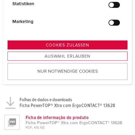
Statistiken
l
i
g
Marketing
u
n
g
COOKIES ZULASSEN
s
AUSWAHL ERLAUBEN
a
u
NUR NOTWENDIGE COOKIES
s
w
a
h
Folhas de dados e downloads
l
Ficha PowerTOP® Xtra com ErgoCONTACT® 13628
Ficha de informação do produto
Ficha PowerTOP® Xtra com ErgoCONTACT® 13628
PDF, 416 KB