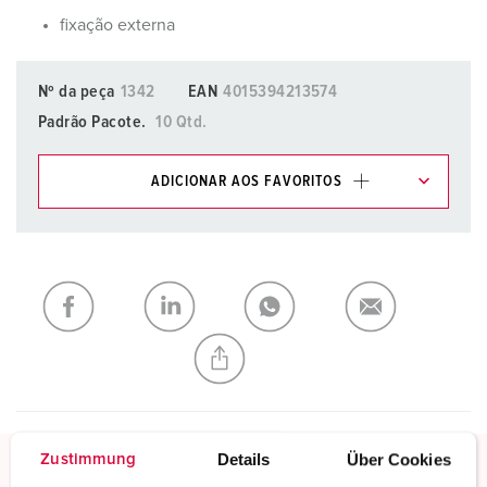
fixação externa
Nº da peça
1342
EAN
4015394213574
Padrão Pacote.
10 Qtd.
ADICIONAR AOS FAVORITOS
Pode gerir os nossos produtos em várias listas na área da
lista de compras/cesta de compras.
Minha lista
(0)
ADICIONAR
CRIAR UMA NOVA LISTA
Details
Über Cookies
Zustimmung