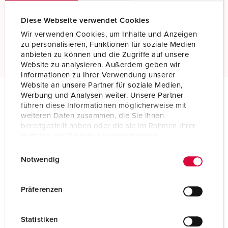
TwinCONTACT
Terminais com mola, sem parafusos
Diese Webseite verwendet Cookies
Wir verwenden Cookies, um Inhalte und Anzeigen
ler mais
zu personalisieren, Funktionen für soziale Medien
anbieten zu können und die Zugriffe auf unsere
Website zu analysieren. Außerdem geben wir
Informationen zu Ihrer Verwendung unserer
Website an unsere Partner für soziale Medien,
Werbung und Analysen weiter. Unsere Partner
führen diese Informationen möglicherweise mit
Especificações técnicas
weiteren Daten zusammen, die Sie ihnen
Tomada de parede com TwinCONTACT 1342
bereitgestellt haben oder die sie im Rahmen Ihrer
Nutzung der Dienste gesammelt haben.
Ampere
16 A
E
Datenschutzerklärung
Impressum
Notwendig
i
Polos
4 p
n
Volt
230 V
w
Präferenzen
i
Posição das horas
9 h
l
Statistiken
l
Hertz
50-60 Hz