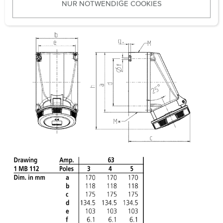
NUR NOTWENDIGE COOKIES
s
VDE
w
a
h
l