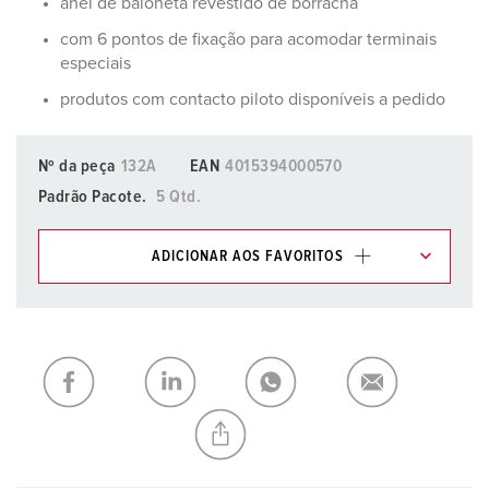
anel de baioneta revestido de borracha
com 6 pontos de fixação para acomodar terminais
especiais
produtos com contacto piloto disponíveis a pedido
Nº da peça
132A
EAN
4015394000570
Padrão Pacote.
5 Qtd.
ADICIONAR AOS FAVORITOS
Pode gerir os nossos produtos em várias listas na área da
lista de compras/cesta de compras.
Minha lista
(0)
ADICIONAR
CRIAR UMA NOVA LISTA