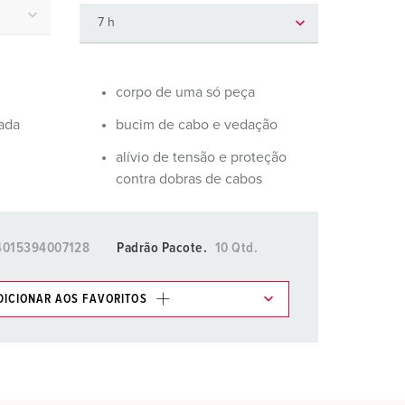
ombeiros e proteção civil
ontentores frigoríficos
ampismo
corpo de uma só peça
vada
bucim de cabo e vedação
M para uso militar
alívio de tensão e proteção
ventos e espetáculos
contra dobras de cabos
4015394007128
Padrão Pacote.
10 Qtd.
DICIONAR AOS FAVORITOS
os em várias listas na área da lista de
.
ADICIONAR