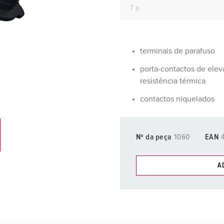
Fichas e tomadas de acordo com normas internacionais
B
Tecnologia de dados/redes
C
Versões especiais
C
terminais de parafuso
porta-contactos de ele
Acessórios
T
resistência térmica
E
contactos niquelados
Nº da peça
1060
EAN
A
Pode gerir os nossos produt
compras/cesta de compras
Minha lista
(0)