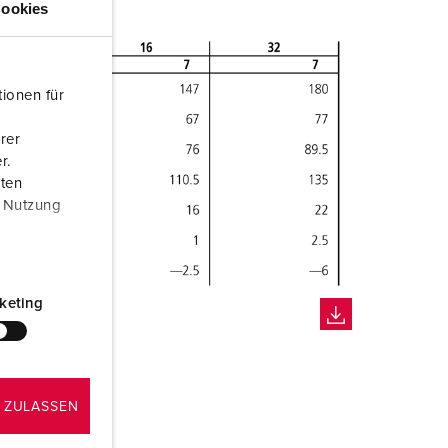
ookies
ionen für
rer
r.
aten
r Nutzung
keting
 ZULASSEN