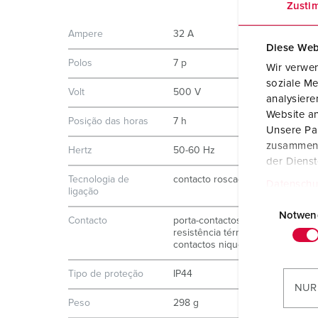
Zusti
Ampere
32 A
Diese Web
Polos
7 p
Wir verwen
soziale Me
Volt
500 V
analysier
Website an
Posição das horas
7 h
Unsere Par
zusammen, 
Hertz
50-60 Hz
der Diens
Tecnologia de
contacto roscado
Datenschu
ligação
E
i
Notwen
Contacto
porta-contactos de elevada
n
resistência térmica
contactos niquelados
w
i
Tipo de proteção
IP44
l
NUR
l
Peso
298 g
i