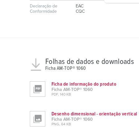
Declaração de
EAC
g
Conformidade
CQC
u
n
g
s
a
u
s
Folhas de dados e downloads
w
Ficha AM-TOP® 1060
a
h
Ficha de informação do produto
l
Ficha AM-TOP® 1060
PDF, 140 KB
Desenho dimensional - orientação vertical
Ficha AM-TOP® 1060
PNG, 64 KB