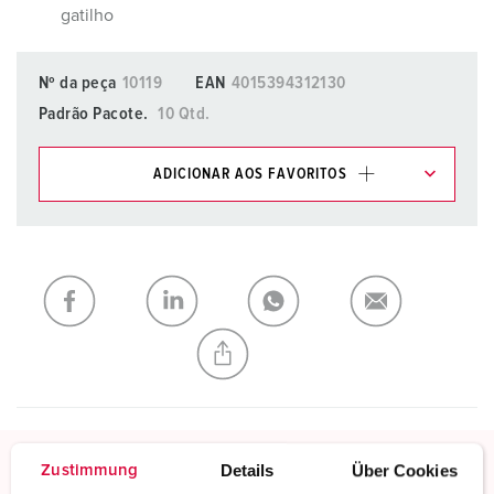
gatilho
Nº da peça
10119
EAN
4015394312130
Padrão Pacote.
10 Qtd.
ADICIONAR AOS FAVORITOS
Pode gerir os nossos produtos em várias listas na área da
lista de compras/cesta de compras.
Minha lista
(0)
ADICIONAR
CRIAR UMA NOVA LISTA
Details
Über Cookies
Zustimmung