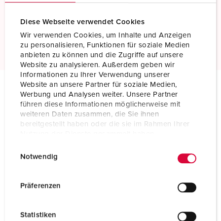
Contacto roscado
Standard screw terminals
Diese Webseite verwendet Cookies
Wir verwenden Cookies, um Inhalte und Anzeigen
ler mais
zu personalisieren, Funktionen für soziale Medien
anbieten zu können und die Zugriffe auf unsere
Website zu analysieren. Außerdem geben wir
Informationen zu Ihrer Verwendung unserer
Website an unsere Partner für soziale Medien,
Werbung und Analysen weiter. Unsere Partner
Especificações técnicas
führen diese Informationen möglicherweise mit
Tomada de parede SCHUKO® 10119
weiteren Daten zusammen, die Sie ihnen
bereitgestellt haben oder die sie im Rahmen Ihrer
Nutzung der Dienste gesammelt haben.
Ampere
16 A
E
Datenschutzerklärung
Impressum
Polos
2 p+PE
Notwendig
i
n
Volt
230 V
w
Präferenzen
Tecnologia de ligação
contacto roscado
i
l
Contacto
padrão
Statistiken
l