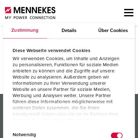
Details
Über Cookies
Zustimmung
Confirmação de seu pedido
Diese Webseite verwendet Cookies
Wir verwenden Cookies, um Inhalte und Anzeigen
Obrigado por sua consulta. Entraremos em contato
zu personalisieren, Funktionen für soziale Medien
com você em breve.
anbieten zu können und die Zugriffe auf unsere
Website zu analysieren. Außerdem geben wir
Informationen zu Ihrer Verwendung unserer
Website an unsere Partner für soziale Medien,
Werbung und Analysen weiter. Unsere Partner
PRODUTOS / SOLUÇÕES
führen diese Informationen möglicherweise mit
weiteren Daten zusammen, die Sie ihnen
bereitgestellt haben oder die sie im Rahmen Ihrer
SERVIÇOS
Nutzung der Dienste gesammelt haben.
CONHECIMENTOS
E
Datenschutzerklärung
Impressum
Notwendig
i